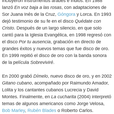
incluyeron instrumentos árabes e indios. En 1988
lanzó
En voz baja a las rosas
, con adaptaciones de
Sor Juana Inés de la Cruz,
Góngora
y Lorca. En 1993
dejó testimonio de su fe en el disco
Quédate con
Cristo
. Después de un largo silencio, en que solo
cantó para la Iglesia Evangélica, en 1998 regresó con
el disco
Por tu ausencia
, grabación en directo de
grandes éxitos y nuevos temas que fue disco de oro.
En 1999 repitió el disco de oro con la banda sonora
de la película
Sobreviviré
.
En 2000 grabó
Dímelo
, nuevo disco de oro, y en 2002
Gitano cubano
, acompañado por Raimundo Amador,
Lolita y los cantantes cubanos Lucrecia y David
Montes. Finalmente, en
La cucharita
(2004) interpretó
temas de algunos americanos como Jorge Velosa,
Bob Marley
,
Rubén Blades
o Roberto Carlos.