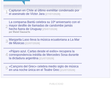
Capturan en Chile al último exmilitar condenado por
La comparsa Bantú
1
el asesinato de Víctor Jara
mayor desfile de
1
[27/07/2026]
hecho fuera de U
por Manel Gausachs
La comparsa Bantú celebra su 10º aniversario con el
mayor desfile de llamadas de candombe jamás
2
Capturan en Chile
2
hecho fuera de Uruguay
[25/07/2026]
el asesinato de Ví
por Manel Gausachs
Margarita Laso lleva la música ecuatoriana a La Mar
3
de Músicas
[22/07/2026]
«Pájaro azul. Cartas desde el exilio» recupera la
4
correspondencia inédita de Mercedes Sosa durante
la dictadura argentina
[21/07/2026]
«Cançons del Grec» celebra medio siglo de música
5
en una noche única en el Teatre Grec
[21/07/2026]
PUBLICIDAD