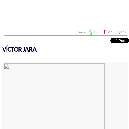
Vota:
+
25
-
11
14
VÍCTOR JARA