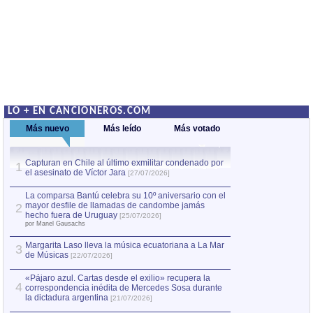
LO + EN CANCIONEROS.COM
Más nuevo
Más leído
Más votado
Capturan en Chile al último exmilitar condenado por
Capturan en Chile
1
1
el asesinato de Víctor Jara
el asesinato de Ví
[27/07/2026]
La comparsa Bantú celebra su 10º aniversario con el
mayor desfile de llamadas de candombe jamás
2
hecho fuera de Uruguay
[25/07/2026]
por Manel Gausachs
Margarita Laso lleva la música ecuatoriana a La Mar
3
de Músicas
[22/07/2026]
«Pájaro azul. Cartas desde el exilio» recupera la
4
correspondencia inédita de Mercedes Sosa durante
la dictadura argentina
[21/07/2026]