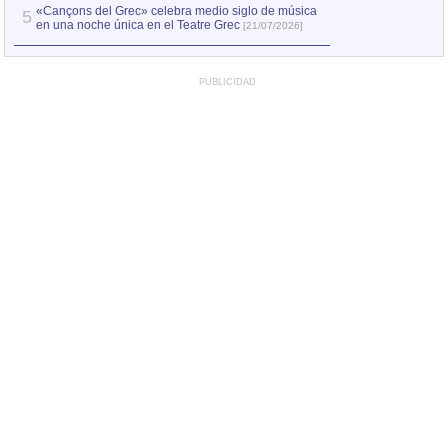
«Cançons del Grec» celebra medio siglo de música
5
en una noche única en el Teatre Grec
[21/07/2026]
PUBLICIDAD