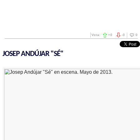
Vota:
+
0
-
0
0
JOSEP ANDÚJAR "SÉ"