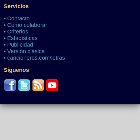
Servicios
•
Contacto
•
Cómo colaborar
•
Criterios
•
Estadísticas
•
Publicidad
•
Versión clásica
•
cancioneros.com/letras
Síguenos