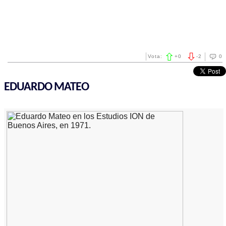
Vota:
+
0
-
2
0
EDUARDO MATEO