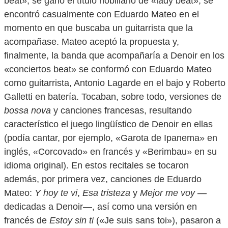
beat», se ganó el título nobiliario de «lady beat», se
encontró casualmente con Eduardo Mateo en el
momento en que buscaba un guitarrista que la
acompañase. Mateo aceptó la propuesta y,
finalmente, la banda que acompañaría a Denoir en los
«conciertos beat» se conformó con Eduardo Mateo
como guitarrista, Antonio Lagarde en el bajo y Roberto
Galletti en batería. Tocaban, sobre todo, versiones de
bossa nova
y canciones francesas, resultando
característico el juego lingüístico de Denoir en ellas
(podía cantar, por ejemplo, «Garota de Ipanema» en
inglés, «Corcovado» en francés y «Berimbau» en su
idioma original). En estos recitales se tocaron
además, por primera vez, canciones de Eduardo
Mateo:
Y hoy te vi
,
Esa tristeza
y
Mejor me voy
—
dedicadas a Denoir—, así como una versión en
francés de
Estoy sin ti
(«Je suis sans toi»), pasaron a