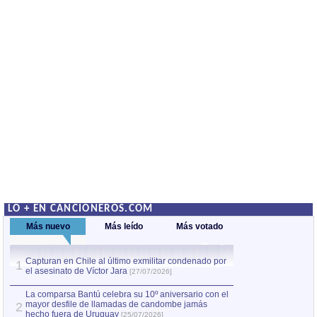
LO + EN CANCIONEROS.COM
Más nuevo
Más leído
Más votado
Capturan en Chile al último exmilitar condenado por
La comparsa Bantú
1
el asesinato de Víctor Jara
mayor desfile de
1
[27/07/2026]
hecho fuera de U
por Manel Gausachs
La comparsa Bantú celebra su 10º aniversario con el
mayor desfile de llamadas de candombe jamás
2
Capturan en Chile
2
hecho fuera de Uruguay
[25/07/2026]