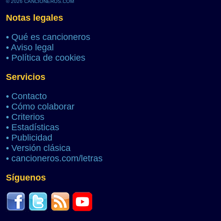
© 2026 CANCIONEROS.COM
Notas legales
•
Qué es cancioneros
•
Aviso legal
•
Política de cookies
Servicios
•
Contacto
•
Cómo colaborar
•
Criterios
•
Estadísticas
•
Publicidad
•
Versión clásica
•
cancioneros.com/letras
Síguenos