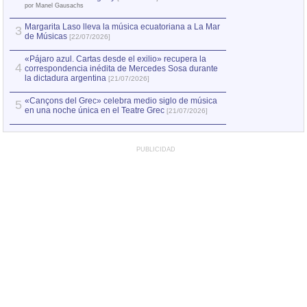
el asesinato de Ví
por Manel Gausachs
Margarita Laso lleva la música ecuatoriana a La Mar
3
de Músicas
[22/07/2026]
«Pájaro azul. Cartas desde el exilio» recupera la
4
correspondencia inédita de Mercedes Sosa durante
la dictadura argentina
[21/07/2026]
«Cançons del Grec» celebra medio siglo de música
5
en una noche única en el Teatre Grec
[21/07/2026]
PUBLICIDAD