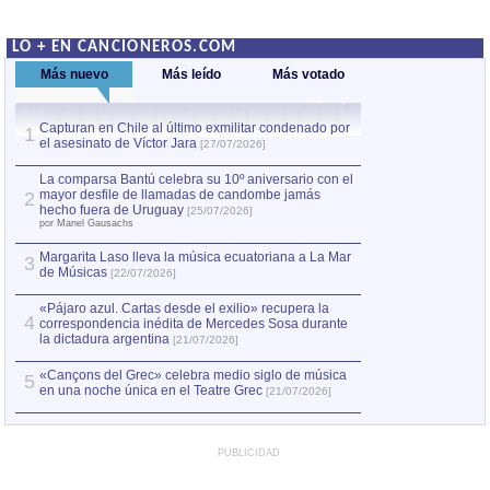
LO + EN CANCIONEROS.COM
Más nuevo
Más leído
Más votado
Capturan en Chile al último exmilitar condenado por
La comparsa Bantú
1
el asesinato de Víctor Jara
mayor desfile de
1
[27/07/2026]
hecho fuera de U
por Manel Gausachs
La comparsa Bantú celebra su 10º aniversario con el
mayor desfile de llamadas de candombe jamás
2
Capturan en Chile
2
hecho fuera de Uruguay
[25/07/2026]
el asesinato de Ví
por Manel Gausachs
Margarita Laso lleva la música ecuatoriana a La Mar
3
de Músicas
[22/07/2026]
«Pájaro azul. Cartas desde el exilio» recupera la
4
correspondencia inédita de Mercedes Sosa durante
la dictadura argentina
[21/07/2026]
«Cançons del Grec» celebra medio siglo de música
5
en una noche única en el Teatre Grec
[21/07/2026]
PUBLICIDAD