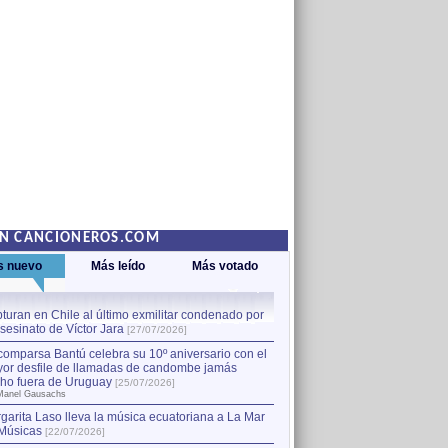
EN CANCIONEROS.COM
s nuevo
Más leído
Más votado
turan en Chile al último exmilitar condenado por
La comparsa Bantú celebra s
asesinato de Víctor Jara
mayor desfile de llamadas
1
[27/07/2026]
hecho fuera de Uruguay
[25
comparsa Bantú celebra su 10º aniversario con el
por Manel Gausachs
or desfile de llamadas de candombe jamás
Capturan en Chile al último
2
ho fuera de Uruguay
[25/07/2026]
el asesinato de Víctor Jara
[
Manel Gausachs
garita Laso lleva la música ecuatoriana a La Mar
Músicas
[22/07/2026]