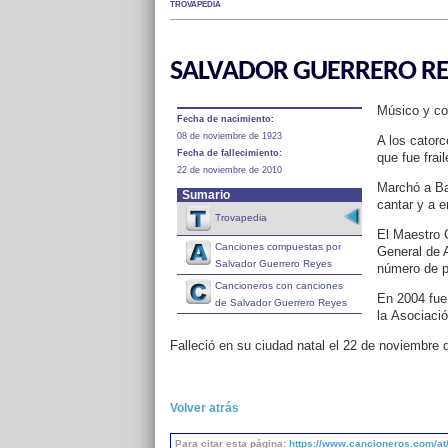
TROVAPEDIA
SALVADOR GUERRERO RE
Músico y co
Fecha de nacimiento:
08 de noviembre de 1923
A los catorc
Fecha de fallecimiento:
que fue frai
22 de noviembre de 2010
Marchó a Ba
Sumario
cantar y a 
Trovapedia
El Maestro 
Canciones compuestas por
General de 
Salvador Guerrero Reyes
número de p
Cancioneros con canciones
En 2004 fue
de Salvador Guerrero Reyes
la Asociaci
Falleció en su ciudad natal el 22 de noviembre 
Volver atrás
Para citar esta página:
https://www.cancioneros.com/at/