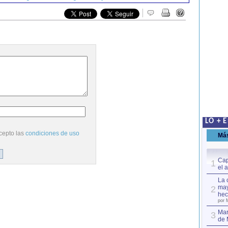
LO + 
cepto las
condiciones de uso
Má
Cap
1
el 
La 
may
2
hec
por 
Mar
3
de 