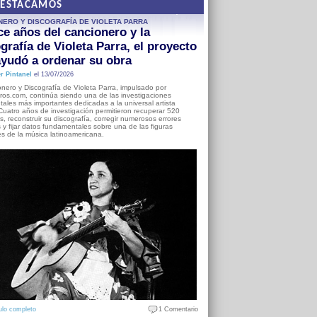
DESTACAMOS
NERO Y DISCOGRAFÍA DE VIOLETA PARRA
e años del cancionero y la
grafía de Violeta Parra, el proyecto
yudó a ordenar su obra
r Pintanel
el 13/07/2026
nero y Discografía de Violeta Parra, impulsado por
ros.com, continúa siendo una de las investigaciones
ales más importantes dedicadas a la universal artista
Cuatro años de investigación permitieron recuperar 520
, reconstruir su discografía, corregir numerosos errores
s y fijar datos fundamentales sobre una de las figuras
es de la música latinoamericana.
ulo completo
1 Comentario