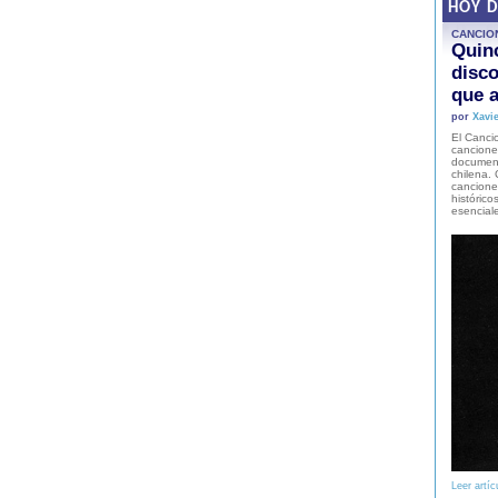
HOY 
CANCIO
Quinc
disco
que a
por
Xavie
El Cancio
cancione
document
chilena. 
canciones
histórico
esencial
Leer artíc