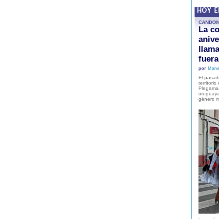
HOY 
CANDO
La co
anive
llam
fuer
por
Mane
El pasad
territori
Plegaman
uruguaya
género m