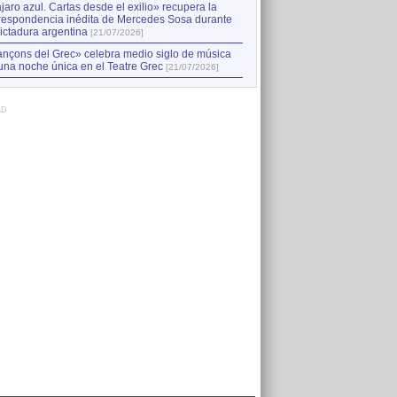
jaro azul. Cartas desde el exilio» recupera la
respondencia inédita de Mercedes Sosa durante
dictadura argentina
[21/07/2026]
nçons del Grec» celebra medio siglo de música
una noche única en el Teatre Grec
[21/07/2026]
AD