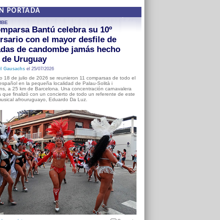
EN PORTADA
MBE
mparsa Bantú celebra su 10º
rsario con el mayor desfile de
adas de candombe jamás hecho
a de Uruguay
l Gausachs
el 25/07/2026
o 18 de julio de 2026 se reunieron 11 comparsas de todo el
o español en la pequeña localidad de Palau-Solità i
s, a 25 km de Barcelona. Una concentración carnavalera
 que finalizó con un concierto de todo un referente de este
usical afrouruguayo, Eduardo Da Luz.