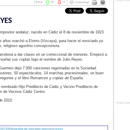
PUBLICID
Vota:
+
0
-
0
Comentar
YES
mpositor andaluz, nacido en Cádiz el 8 de noviembre de 1923.
e años marchó a Elorrio (Vizcaya), para hacer el noviciado ya
le, religioso agustino concepcionista.
rcelona a dar clases en un correccional de menores. Empezó a
enseñar sus coplas bajo el nombre de Julio Reyes.
Guerrero dejó 7.000 canciones registradas en la Sociedad
Autores, 50 espectáculos, 14 marchas procesionales, un buen
regones y el libro
Romances y coplas de España
.
 nombrado Hijo Predilecto de Cádiz y Vecino Predilecto de
ón de Vecinos Cádiz Centro.
de 2010.
PUBLICID
2572/0/biografia-de-salvador-guerrero-reyes