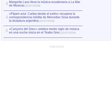
Margarita Laso lleva la música ecuatoriana a La Mar
Margarita Laso ll
3
3
de Músicas
de Músicas
[22/07/2026]
[22/07
«Pájaro azul. Cartas desde el exilio» recupera la
4
correspondencia inédita de Mercedes Sosa durante
la dictadura argentina
[21/07/2026]
«Cançons del Grec» celebra medio siglo de música
5
en una noche única en el Teatre Grec
[21/07/2026]
PUBLICIDAD