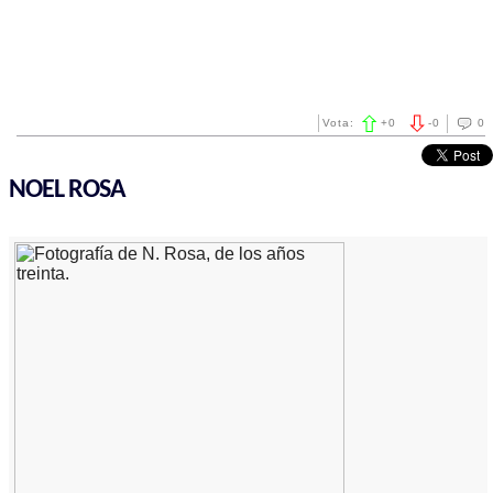
Vota:
+
0
-
0
0
NOEL ROSA