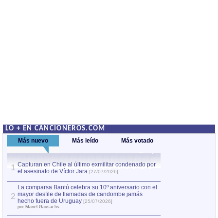
LO + EN CANCIONEROS.COM
Más nuevo
Más leído
Más votado
Capturan en Chile al último exmilitar condenado por
La comparsa Bantú
1
el asesinato de Víctor Jara
mayor desfile de
1
[27/07/2026]
hecho fuera de U
por Manel Gausachs
La comparsa Bantú celebra su 10º aniversario con el
mayor desfile de llamadas de candombe jamás
2
Capturan en Chile
2
hecho fuera de Uruguay
[25/07/2026]
el asesinato de Ví
por Manel Gausachs