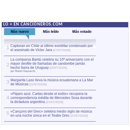
LO + EN CANCIONEROS.COM
Más nuevo
Más leído
Más votado
Capturan en Chile al último exmilitar condenado por
Capturan en Chile
1
1
el asesinato de Víctor Jara
el asesinato de Ví
[27/07/2026]
La comparsa Bantú celebra su 10º aniversario con el
mayor desfile de llamadas de candombe jamás
2
hecho fuera de Uruguay
[25/07/2026]
por Manel Gausachs
Margarita Laso lleva la música ecuatoriana a La Mar
3
de Músicas
[22/07/2026]
«Pájaro azul. Cartas desde el exilio» recupera la
4
correspondencia inédita de Mercedes Sosa durante
la dictadura argentina
[21/07/2026]
«Cançons del Grec» celebra medio siglo de música
5
en una noche única en el Teatre Grec
[21/07/2026]