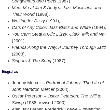
Songwriters and Poets
(1987),
Meet Me at Jim & Andy's: Jazz Musicians and
Their World
(1988),
Waiting for Dizzy
(1991),
Cats of Any Color: Jazz Black and White
(1994),
You Can't Steal a Gift: Dizzy, Clark, Milt and Nat
(2001),
Friends Along the Way: A Journey Through Jazz
(2003),
Singers & The Song
(1987)
Biografias
Johnny Mercer –
Portrait of Johnny: The Life of
John Herndon Mercer
(2004),
Oscar Peterson –
Oscar Peterson: The Will to
Swing
(1988, revised 2000),
Alan Jay Lerner, Frederick Loewe –
Inventing