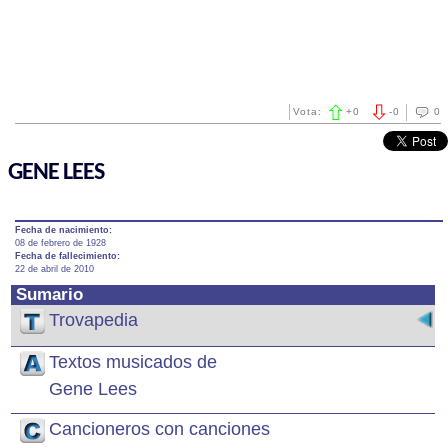
Vota:
+
0
-
0
0
GENE LEES
Fecha de nacimiento:
08 de febrero de 1928
Fecha de fallecimiento:
22 de abril de 2010
Sumario
Trovapedia
Textos musicados de
Gene Lees
Cancioneros con canciones