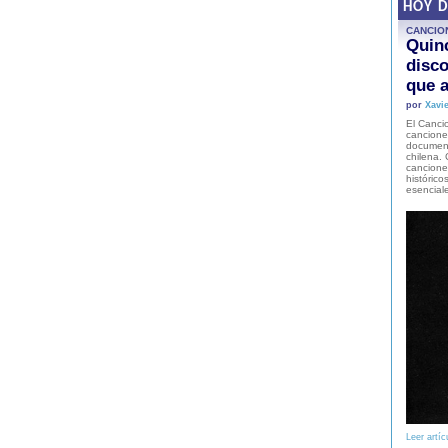
HOY 
CANCIO
Quinc
disco
que a
por
Xavie
El Cancio
cancione
document
chilena. 
canciones
histórico
esencial
Leer artíc