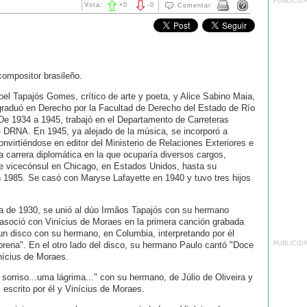
PUBLICID
Vota:
+
0
-
0
Comentar
compositor brasileño.
el Tapajós Gomes, crítico de arte y poeta, y Alice Sabino Maia,
graduó en Derecho por la Facultad de Derecho del Estado de Río
De 1934 a 1945, trabajó en el Departamento de Carreteras
- DRNA. En 1945, ya alejado de la música, se incorporó a
onvirtiéndose en editor del Ministerio de Relaciones Exteriores e
a carrera diplomática en la que ocuparía diversos cargos,
de vicecónsul en Chicago, en Estados Unidos, hasta su
n 1985. Se casó con Maryse Lafayette en 1940 y tuvo tres hijos
a de 1930, se unió al dúo Irmãos Tapajós con su hermano
 asoció con Vinícius de Moraes en la primera canción grabada
un disco con su hermano, en Columbia, interpretando por él
rena". En el otro lado del disco, su hermano Paulo cantó "Doce
PUBLICID
nícius de Moraes.
sorriso...uma lágrima..." con su hermano, de Júlio de Oliveira y
 escrito por él y Vinícius de Moraes.