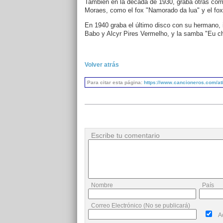
También en la década de 1930, graba otras com
Moraes, como el fox "Namorado da lua" y el fox
En 1940 graba el último disco con su hermano, 
Babo y Alcyr Pires Vermelho, y la samba "Eu ch
Volver atrás
Para citar esta página:
https://www.cancioneros.com/at/
Escribe tu comentario
Nombre
País
Correo Electrónico (No se publicará)
A