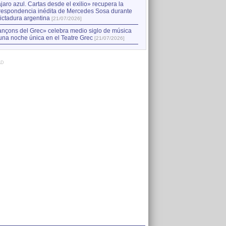
jaro azul. Cartas desde el exilio» recupera la
respondencia inédita de Mercedes Sosa durante
dictadura argentina
[21/07/2026]
nçons del Grec» celebra medio siglo de música
una noche única en el Teatre Grec
[21/07/2026]
AD