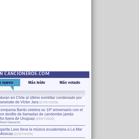
EN CANCIONEROS.COM
s nuevo
Más leído
Más votado
turan en Chile al último exmilitar condenado por
La comparsa Bantú celebra s
asesinato de Víctor Jara
mayor desfile de llamadas
1
[27/07/2026]
hecho fuera de Uruguay
[25
comparsa Bantú celebra su 10º aniversario con el
por Manel Gausachs
or desfile de llamadas de candombe jamás
Capturan en Chile al último
2
ho fuera de Uruguay
[25/07/2026]
el asesinato de Víctor Jara
[
Manel Gausachs
garita Laso lleva la música ecuatoriana a La Mar
Músicas
[22/07/2026]