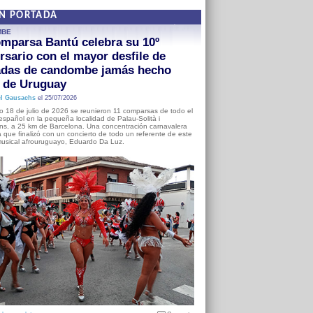
EN PORTADA
MBE
mparsa Bantú celebra su 10º
rsario con el mayor desfile de
adas de candombe jamás hecho
a de Uruguay
l Gausachs
el 25/07/2026
o 18 de julio de 2026 se reunieron 11 comparsas de todo el
o español en la pequeña localidad de Palau-Solità i
s, a 25 km de Barcelona. Una concentración carnavalera
 que finalizó con un concierto de todo un referente de este
usical afrouruguayo, Eduardo Da Luz.