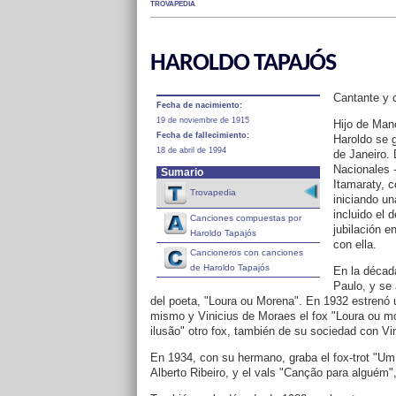
TROVAPEDIA
HAROLDO TAPAJÓS
Cantante y 
Fecha de nacimiento:
19 de noviembre de 1915
Hijo de Mano
Fecha de fallecimiento:
Haroldo se 
18 de abril de 1994
de Janeiro. 
Nacionales 
Sumario
Itamaraty, c
Trovapedia
iniciando un
incluido el 
Canciones compuestas por
jubilación e
Haroldo Tapajós
con ella.
Cancioneros con canciones
de Haroldo Tapajós
En la décad
Paulo, y se
del poeta, "Loura ou Morena". En 1932 estrenó 
mismo y Vinicius de Moraes el fox "Loura ou mo
ilusão" otro fox, también de su sociedad con Vi
En 1934, con su hermano, graba el fox-trot "Um 
Alberto Ribeiro, y el vals "Canção para alguém",