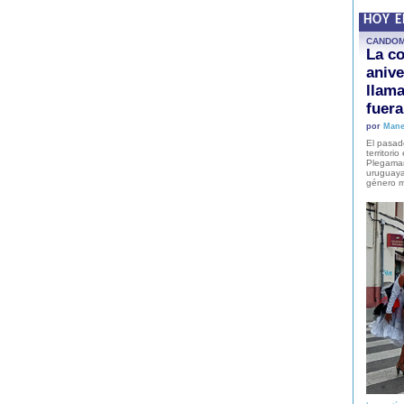
HOY 
CANDO
La co
anive
llam
fuer
por
Mane
El pasad
territori
Plegaman
uruguaya
género m