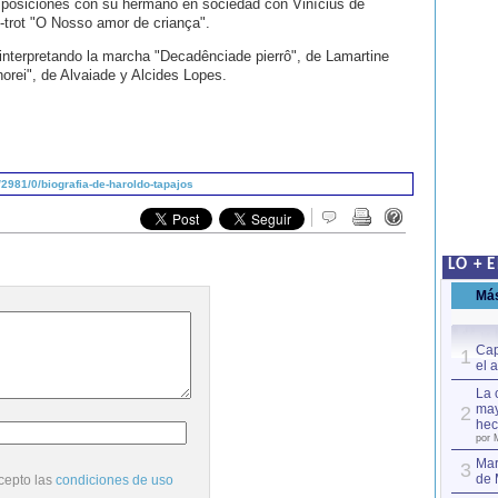
posiciones con su hermano en sociedad con Vinícius de
-trot "O Nosso amor de criança".
interpretando la marcha "Decadênciade pierrô", de Lamartine
orei", de Alvaiade y Alcides Lopes.
2981/0/biografia-de-haroldo-tapajos
LO + 
Má
Cap
1
el 
La 
may
2
hec
por 
Mar
3
de 
cepto las
condiciones de uso