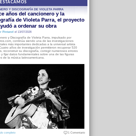
DESTACAMOS
NERO Y DISCOGRAFÍA DE VIOLETA PARRA
e años del cancionero y la
grafía de Violeta Parra, el proyecto
yudó a ordenar su obra
r Pintanel
el 13/07/2026
nero y Discografía de Violeta Parra, impulsado por
ros.com, continúa siendo una de las investigaciones
ales más importantes dedicadas a la universal artista
Cuatro años de investigación permitieron recuperar 520
, reconstruir su discografía, corregir numerosos errores
s y fijar datos fundamentales sobre una de las figuras
es de la música latinoamericana.
ulo completo
1 Comentario