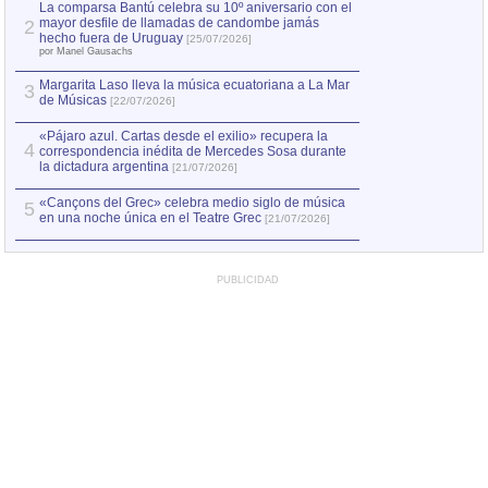
por Manel Gausachs
La comparsa Bantú celebra su 10º aniversario con el
mayor desfile de llamadas de candombe jamás
2
Capturan en Chile
2
hecho fuera de Uruguay
[25/07/2026]
el asesinato de Ví
por Manel Gausachs
Margarita Laso lleva la música ecuatoriana a La Mar
3
de Músicas
[22/07/2026]
«Pájaro azul. Cartas desde el exilio» recupera la
4
correspondencia inédita de Mercedes Sosa durante
la dictadura argentina
[21/07/2026]
«Cançons del Grec» celebra medio siglo de música
5
en una noche única en el Teatre Grec
[21/07/2026]
PUBLICIDAD