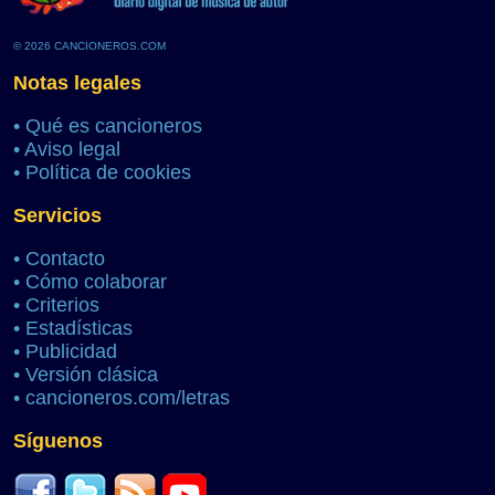
© 2026 CANCIONEROS.COM
Notas legales
•
Qué es cancioneros
•
Aviso legal
•
Política de cookies
Servicios
•
Contacto
•
Cómo colaborar
•
Criterios
•
Estadísticas
•
Publicidad
•
Versión clásica
•
cancioneros.com/letras
Síguenos