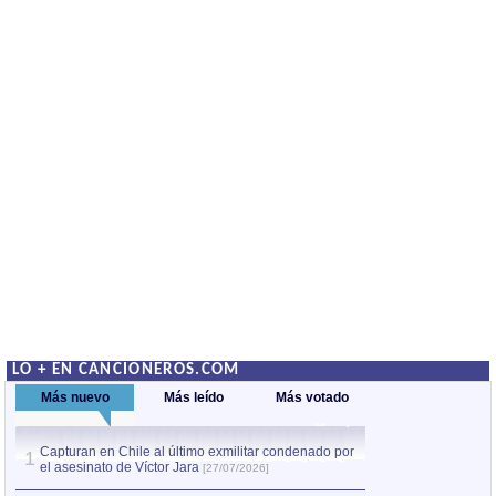
LO + EN CANCIONEROS.COM
Más nuevo
Más leído
Más votado
Capturan en Chile al último exmilitar condenado por
La comparsa Bantú
1
el asesinato de Víctor Jara
mayor desfile de
1
[27/07/2026]
hecho fuera de U