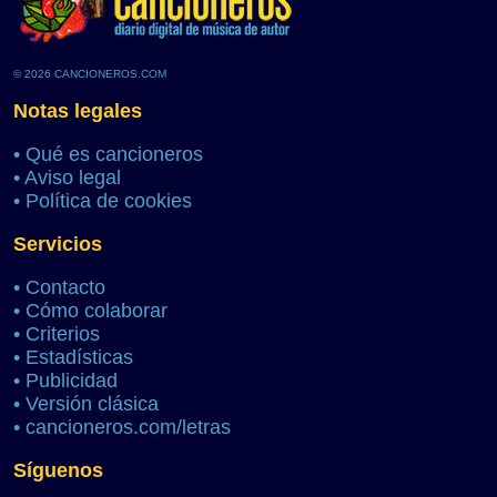
© 2026 CANCIONEROS.COM
Notas legales
•
Qué es cancioneros
•
Aviso legal
•
Política de cookies
Servicios
•
Contacto
•
Cómo colaborar
•
Criterios
•
Estadísticas
•
Publicidad
•
Versión clásica
•
cancioneros.com/letras
Síguenos