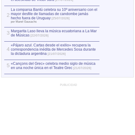
1
hecho fuera de U
por Manel Gausachs
La comparsa Bantú celebra su 10º aniversario con el
mayor desfile de llamadas de candombe jamás
2
Capturan en Chile
2
hecho fuera de Uruguay
[25/07/2026]
el asesinato de Ví
por Manel Gausachs
Margarita Laso lleva la música ecuatoriana a La Mar
3
de Músicas
[22/07/2026]
«Pájaro azul. Cartas desde el exilio» recupera la
4
correspondencia inédita de Mercedes Sosa durante
la dictadura argentina
[21/07/2026]
«Cançons del Grec» celebra medio siglo de música
5
en una noche única en el Teatre Grec
[21/07/2026]
PUBLICIDAD