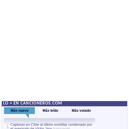
LO + EN CANCIONEROS.COM
Más nuevo
Más leído
Más votado
Capturan en Chile al último exmilitar condenado por
La comparsa Bantú
1
el asesinato de Víctor Jara
mayor desfile de
[27/07/2026]