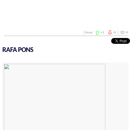
Vota:
+
1
-
0
0
RAFA PONS