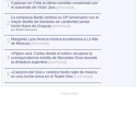
Capturan en Chile al último exmilitar condenado por
La comparsa Bantú
1
el asesinato de Víctor Jara
mayor desfile de
1
[27/07/2026]
hecho fuera de U
por Manel Gausachs
La comparsa Bantú celebra su 10º aniversario con el
mayor desfile de llamadas de candombe jamás
2
Capturan en Chile
2
hecho fuera de Uruguay
[25/07/2026]
el asesinato de Ví
por Manel Gausachs
Margarita Laso lleva la música ecuatoriana a La Mar
3
de Músicas
[22/07/2026]
«Pájaro azul. Cartas desde el exilio» recupera la
4
correspondencia inédita de Mercedes Sosa durante
la dictadura argentina
[21/07/2026]
«Cançons del Grec» celebra medio siglo de música
5
en una noche única en el Teatre Grec
[21/07/2026]
PUBLICIDAD