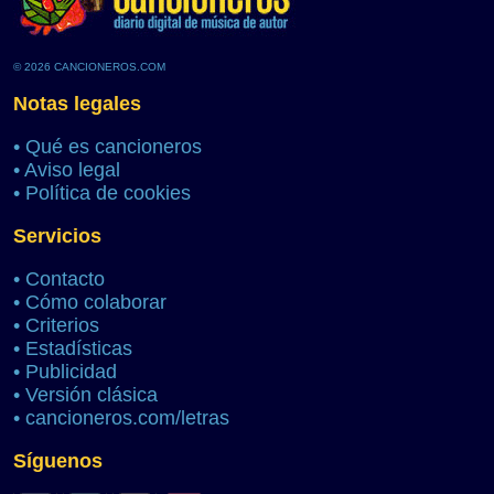
© 2026 CANCIONEROS.COM
Notas legales
•
Qué es cancioneros
•
Aviso legal
•
Política de cookies
Servicios
•
Contacto
•
Cómo colaborar
•
Criterios
•
Estadísticas
•
Publicidad
•
Versión clásica
•
cancioneros.com/letras
Síguenos