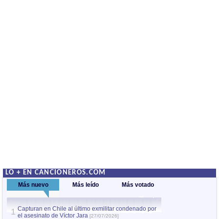
LO + EN CANCIONEROS.COM
Más nuevo
Más leído
Más votado
Capturan en Chile al último exmilitar condenado por
La comparsa Bantú
1
el asesinato de Víctor Jara
mayor desfile de
1
[27/07/2026]