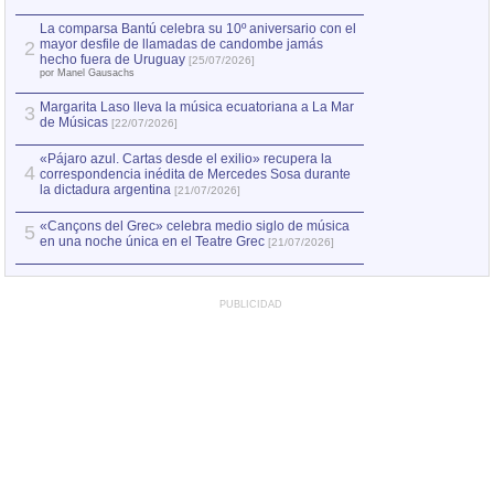
hecho fuera de U
por Manel Gausachs
La comparsa Bantú celebra su 10º aniversario con el
mayor desfile de llamadas de candombe jamás
2
Capturan en Chile
2
hecho fuera de Uruguay
[25/07/2026]
el asesinato de Ví
por Manel Gausachs
Margarita Laso lleva la música ecuatoriana a La Mar
3
de Músicas
[22/07/2026]
«Pájaro azul. Cartas desde el exilio» recupera la
4
correspondencia inédita de Mercedes Sosa durante
la dictadura argentina
[21/07/2026]
«Cançons del Grec» celebra medio siglo de música
5
en una noche única en el Teatre Grec
[21/07/2026]
PUBLICIDAD