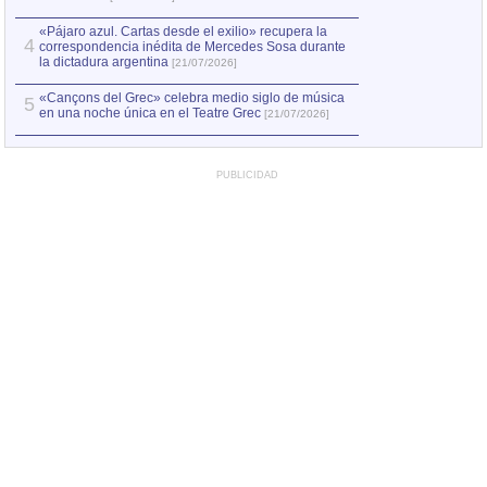
«Pájaro azul. Cartas desde el exilio» recupera la
4
correspondencia inédita de Mercedes Sosa durante
la dictadura argentina
[21/07/2026]
«Cançons del Grec» celebra medio siglo de música
5
en una noche única en el Teatre Grec
[21/07/2026]
PUBLICIDAD