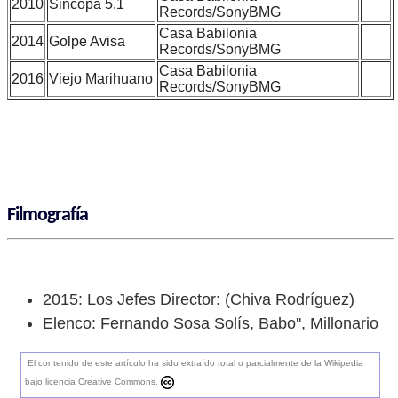
2010
Sincopa 5.1
Records/SonyBMG
Casa Babilonia
2014
Golpe Avisa
Records/SonyBMG
Casa Babilonia
2016
Viejo Marihuano
Records/SonyBMG
Filmografía
2015: Los Jefes Director: (Chiva Rodríguez)
Elenco: Fernando Sosa Solís, Babo'', Millonario
El contenido de este artículo ha sido extraído total o parcialmente de la Wikipedia
bajo licencia Creative Commons.