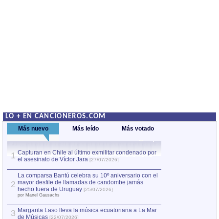
LO + EN CANCIONEROS.COM
Más nuevo
Más leído
Más votado
Capturan en Chile al último exmilitar condenado por
La comparsa Bantú
1
el asesinato de Víctor Jara
mayor desfile de
1
[27/07/2026]
hecho fuera de U
por Manel Gausachs
La comparsa Bantú celebra su 10º aniversario con el
mayor desfile de llamadas de candombe jamás
2
Capturan en Chile
2
hecho fuera de Uruguay
[25/07/2026]
el asesinato de Ví
por Manel Gausachs
Margarita Laso lleva la música ecuatoriana a La Mar
3
de Músicas
[22/07/2026]