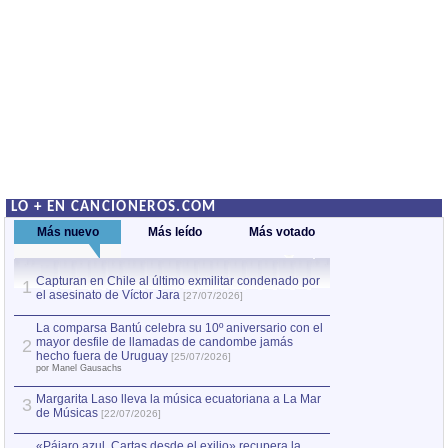
LO + EN CANCIONEROS.COM
Más nuevo
Más leído
Más votado
Capturan en Chile al último exmilitar condenado por
La comparsa Bantú
1
el asesinato de Víctor Jara
mayor desfile de
1
[27/07/2026]
hecho fuera de U
por Manel Gausachs
La comparsa Bantú celebra su 10º aniversario con el
mayor desfile de llamadas de candombe jamás
2
Capturan en Chile
2
hecho fuera de Uruguay
[25/07/2026]
el asesinato de Ví
por Manel Gausachs
Margarita Laso lleva la música ecuatoriana a La Mar
3
de Músicas
[22/07/2026]
«Pájaro azul. Cartas desde el exilio» recupera la