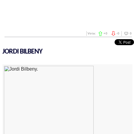
Vota:
+
0
-
0
0
JORDI BILBENY