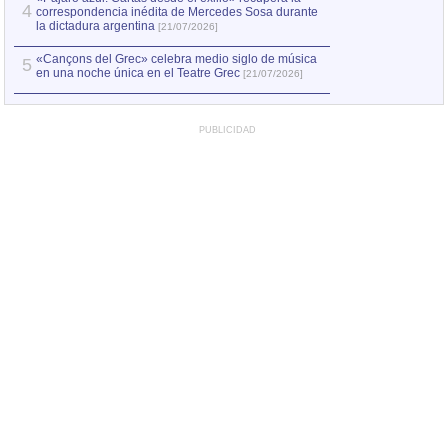
4
correspondencia inédita de Mercedes Sosa durante
la dictadura argentina
[21/07/2026]
«Cançons del Grec» celebra medio siglo de música
5
en una noche única en el Teatre Grec
[21/07/2026]
PUBLICIDAD