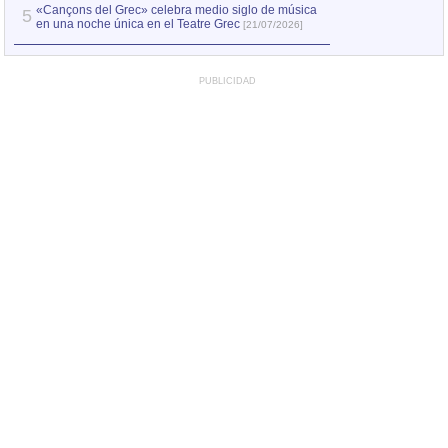
«Cançons del Grec» celebra medio siglo de música
5
en una noche única en el Teatre Grec
[21/07/2026]
PUBLICIDAD