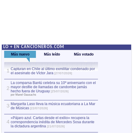
LO + EN CANCIONEROS.COM
Más nuevo
Más leído
Más votado
Capturan en Chile al último exmilitar condenado por
La comparsa Bantú
1
el asesinato de Víctor Jara
mayor desfile de
1
[27/07/2026]
hecho fuera de U
por Manel Gausachs
La comparsa Bantú celebra su 10º aniversario con el
mayor desfile de llamadas de candombe jamás
2
Capturan en Chile
2
hecho fuera de Uruguay
[25/07/2026]
el asesinato de Ví
por Manel Gausachs
Margarita Laso lleva la música ecuatoriana a La Mar
3
de Músicas
[22/07/2026]
«Pájaro azul. Cartas desde el exilio» recupera la
4
correspondencia inédita de Mercedes Sosa durante
la dictadura argentina
[21/07/2026]