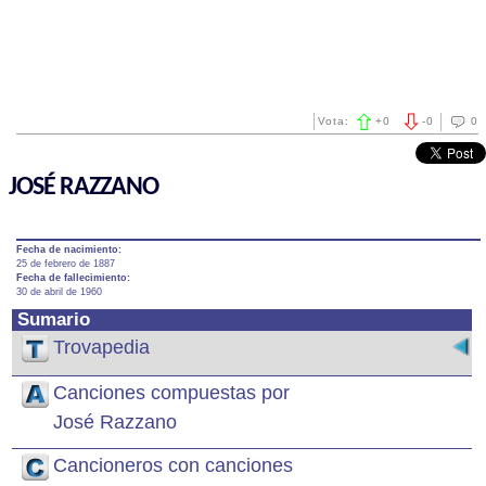
Vota:
+
0
-
0
0
JOSÉ RAZZANO
Fecha de nacimiento:
25 de febrero de 1887
Fecha de fallecimiento:
30 de abril de 1960
Sumario
Trovapedia
Canciones compuestas por
José Razzano
Cancioneros con canciones