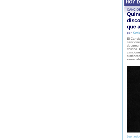
HOY 
CANCIO
Quinc
disco
que a
por
Xavie
El Cancio
cancione
document
chilena. 
canciones
histórico
esencial
Leer artíc