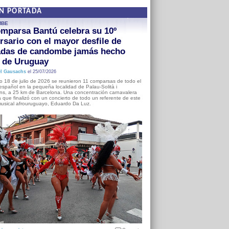
EN PORTADA
MBE
mparsa Bantú celebra su 10º
rsario con el mayor desfile de
adas de candombe jamás hecho
a de Uruguay
l Gausachs
el 25/07/2026
o 18 de julio de 2026 se reunieron 11 comparsas de todo el
o español en la pequeña localidad de Palau-Solità i
s, a 25 km de Barcelona. Una concentración carnavalera
 que finalizó con un concierto de todo un referente de este
usical afrouruguayo, Eduardo Da Luz.