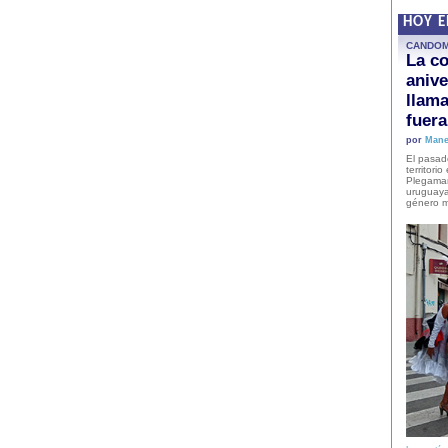
HOY 
CANDO
La co
anive
llam
fuer
por
Mane
El pasad
territori
Plegaman
uruguaya
género m