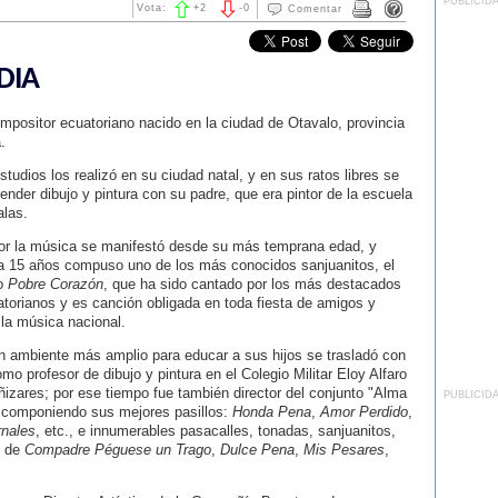
PUBLICID
Vota:
+
2
-
0
Comentar
DIA
mpositor ecuatoriano nacido en la ciudad de Otavalo, provincia
.
tudios los realizó en su ciudad natal, y en sus ratos libres se
ender dibujo y pintura con su padre, que era pintor de la escuela
alas.
por la música se manifestó desde su más temprana edad, y
a 15 años compuso uno de los más conocidos sanjuanitos, el
o
Pobre Corazón
, que ha sido cantado por los más destacados
atorianos y es canción obligada en toda fiesta de amigos y
la música nacional.
 ambiente más amplio para educar a sus hijos se trasladó con
mo profesor de dibujo y pintura en el Colegio Militar Eloy Alfaro
zares; por ese tiempo fue también director del conjunto "Alma
PUBLICID
al componiendo sus mejores pasillos:
Honda Pena
,
Amor Perdido
,
nales
, etc., e innumerables pasacalles, tonadas, sanjuanitos,
o de
Compadre Péguese un Trago
,
Dulce Pena
,
Mis Pesares
,