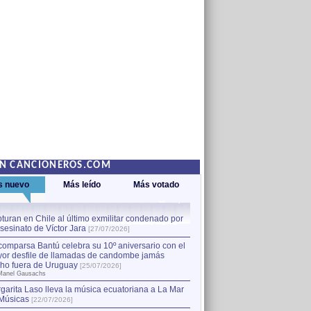
EN CANCIONEROS.COM
s nuevo
Más leído
Más votado
turan en Chile al último exmilitar condenado por
La comparsa Bantú celebra s
asesinato de Víctor Jara
mayor desfile de llamadas
1
[27/07/2026]
hecho fuera de Uruguay
[25
comparsa Bantú celebra su 10º aniversario con el
por Manel Gausachs
or desfile de llamadas de candombe jamás
Capturan en Chile al último
2
ho fuera de Uruguay
[25/07/2026]
el asesinato de Víctor Jara
[
Manel Gausachs
garita Laso lleva la música ecuatoriana a La Mar
Margarita Laso lleva la mús
3
Músicas
de Músicas
[22/07/2026]
[22/07/2026]