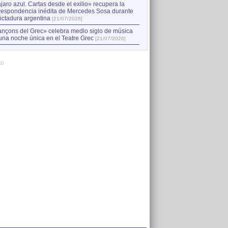
jaro azul. Cartas desde el exilio» recupera la
respondencia inédita de Mercedes Sosa durante
dictadura argentina
[21/07/2026]
nçons del Grec» celebra medio siglo de música
una noche única en el Teatre Grec
[21/07/2026]
AD