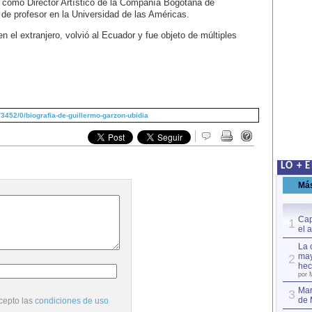
 como Director Artístico de la Compañía Bogotana de
e profesor en la Universidad de las Américas.
el extranjero, volvió al Ecuador y fue objeto de múltiples
3452/0/biografia-de-guillermo-garzon-ubidia
LO + 
Má
Cap
1
el 
La 
may
2
hec
por 
Mar
3
de 
cepto las
condiciones de uso