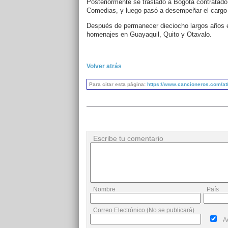
Posteriormente se trasladó a Bogotá contratado
Comedias, y luego pasó a desempeñar el cargo d
Después de permanecer dieciocho largos años en 
homenajes en Guayaquil, Quito y Otavalo.
Volver atrás
Para citar esta página:
https://www.cancioneros.com/at/
Escribe tu comentario
Nombre
País
Correo Electrónico (No se publicará)
A