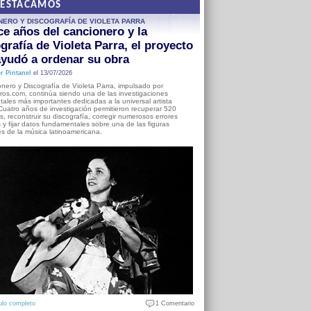
DESTACAMOS
NERO Y DISCOGRAFÍA DE VIOLETA PARRA
e años del cancionero y la
grafía de Violeta Parra, el proyecto
yudó a ordenar su obra
r Pintanel
el 13/07/2026
nero y Discografía de Violeta Parra, impulsado por
ros.com, continúa siendo una de las investigaciones
ales más importantes dedicadas a la universal artista
Cuatro años de investigación permitieron recuperar 520
, reconstruir su discografía, corregir numerosos errores
s y fijar datos fundamentales sobre una de las figuras
es de la música latinoamericana.
ulo completo
1 Comentario