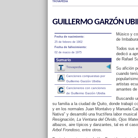
TROVAPEDIA
GUILLERMO GARZÓN UBI
Músico y co
Fecha de nacimiento:
de Imbabura
25 de febrero de 1902
Fecha de fallecimiento:
Todos sus es
02 de marzo de 1975
dedicó a apr
de Rafael S
Sumario
Trovapedia
Su afición 
cuando tení
Canciones compuestas por
popularísim
Guillermo Garzón Ubidia
artistas ecu
Cancioneros con canciones
amantes de 
de Guillermo Garzón Ubidia
Buscando un
su familia a la ciudad de Quito, donde trabajó co
y en los normales Juan Montalvo y Manuela Cañi
Nativa" y desarrolló una fructífera labor music
Resignación, La Ventana del Olvido
,
Ojos Mater
albazos, aire típicos y danzantes, tal es el cas
Arbol Frondoso
, entre otros.