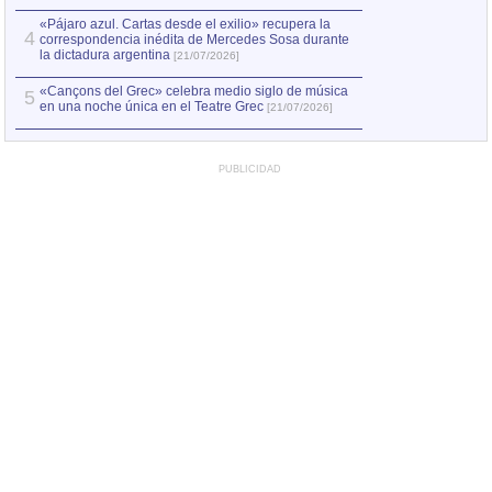
«Pájaro azul. Cartas desde el exilio» recupera la
4
correspondencia inédita de Mercedes Sosa durante
la dictadura argentina
[21/07/2026]
«Cançons del Grec» celebra medio siglo de música
5
en una noche única en el Teatre Grec
[21/07/2026]
PUBLICIDAD