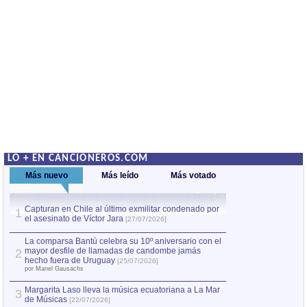
LO + EN CANCIONEROS.COM
Más nuevo
Más leído
Más votado
Capturan en Chile al último exmilitar condenado por
La comparsa Bantú
1
el asesinato de Víctor Jara
mayor desfile de
1
[27/07/2026]
hecho fuera de U
por Manel Gausachs
La comparsa Bantú celebra su 10º aniversario con el
mayor desfile de llamadas de candombe jamás
2
Capturan en Chile
2
hecho fuera de Uruguay
[25/07/2026]
el asesinato de Ví
por Manel Gausachs
Margarita Laso lleva la música ecuatoriana a La Mar
3
de Músicas
[22/07/2026]