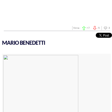
Vota:
+
7
-
5
3
MARIO BENEDETTI