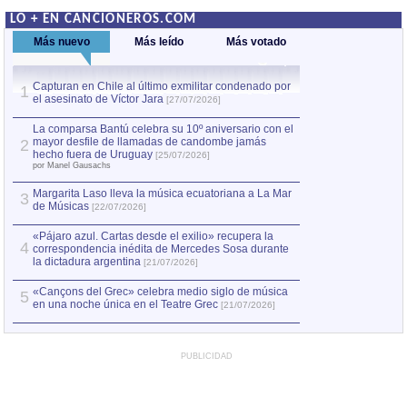
LO + EN CANCIONEROS.COM
Más nuevo
Más leído
Más votado
Capturan en Chile al último exmilitar condenado por
La comparsa Bantú
1
el asesinato de Víctor Jara
mayor desfile de
1
[27/07/2026]
hecho fuera de U
por Manel Gausachs
La comparsa Bantú celebra su 10º aniversario con el
mayor desfile de llamadas de candombe jamás
2
Capturan en Chile
2
hecho fuera de Uruguay
[25/07/2026]
el asesinato de Ví
por Manel Gausachs
Margarita Laso lleva la música ecuatoriana a La Mar
3
de Músicas
[22/07/2026]
«Pájaro azul. Cartas desde el exilio» recupera la
4
correspondencia inédita de Mercedes Sosa durante
la dictadura argentina
[21/07/2026]
«Cançons del Grec» celebra medio siglo de música
5
en una noche única en el Teatre Grec
[21/07/2026]
PUBLICIDAD