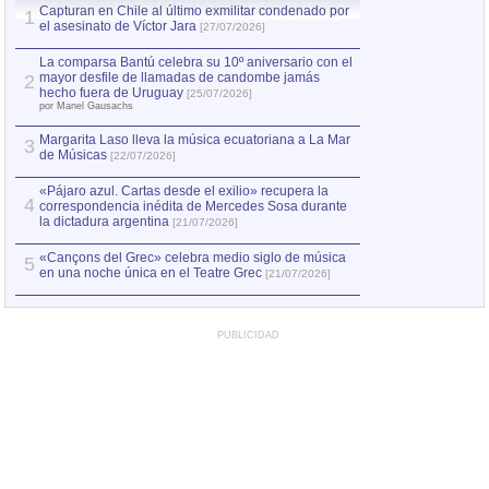
Capturan en Chile al último exmilitar condenado por
La comparsa Bantú
1
el asesinato de Víctor Jara
mayor desfile de
1
[27/07/2026]
hecho fuera de U
por Manel Gausachs
La comparsa Bantú celebra su 10º aniversario con el
mayor desfile de llamadas de candombe jamás
2
Capturan en Chile
2
hecho fuera de Uruguay
[25/07/2026]
el asesinato de Ví
por Manel Gausachs
Margarita Laso lleva la música ecuatoriana a La Mar
Margarita Laso ll
3
3
de Músicas
de Músicas
[22/07/2026]
[22/07
«Pájaro azul. Cartas desde el exilio» recupera la
4
correspondencia inédita de Mercedes Sosa durante
la dictadura argentina
[21/07/2026]
«Cançons del Grec» celebra medio siglo de música
5
en una noche única en el Teatre Grec
[21/07/2026]
PUBLICIDAD