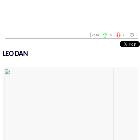
Vota:
+
0
-
1
0
LEO DAN