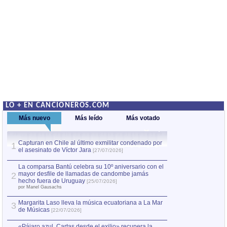
LO + EN CANCIONEROS.COM
Más nuevo
Más leído
Más votado
Capturan en Chile al último exmilitar condenado por
La comparsa Bantú
1
el asesinato de Víctor Jara
mayor desfile de
1
[27/07/2026]
hecho fuera de U
por Manel Gausachs
La comparsa Bantú celebra su 10º aniversario con el
mayor desfile de llamadas de candombe jamás
2
Capturan en Chile
2
hecho fuera de Uruguay
[25/07/2026]
el asesinato de Ví
por Manel Gausachs
Margarita Laso lleva la música ecuatoriana a La Mar
3
de Músicas
[22/07/2026]
«Pájaro azul. Cartas desde el exilio» recupera la