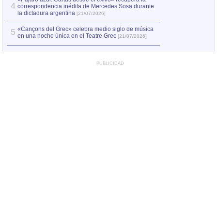
4
correspondencia inédita de Mercedes Sosa durante
la dictadura argentina
[21/07/2026]
«Cançons del Grec» celebra medio siglo de música
5
en una noche única en el Teatre Grec
[21/07/2026]
PUBLICIDAD