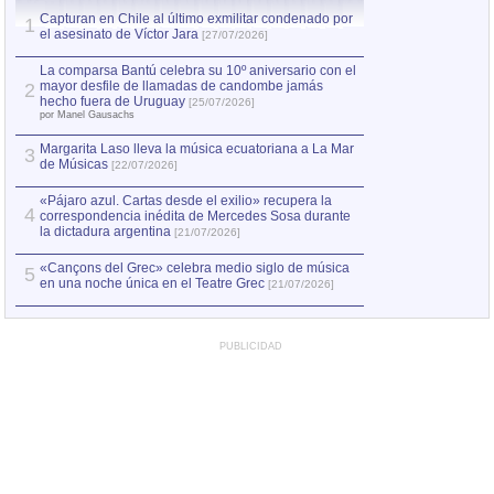
Capturan en Chile al último exmilitar condenado por
La comparsa Bantú
1
el asesinato de Víctor Jara
mayor desfile de
1
[27/07/2026]
hecho fuera de U
por Manel Gausachs
La comparsa Bantú celebra su 10º aniversario con el
mayor desfile de llamadas de candombe jamás
2
Capturan en Chile
2
hecho fuera de Uruguay
[25/07/2026]
el asesinato de Ví
por Manel Gausachs
Margarita Laso lleva la música ecuatoriana a La Mar
3
de Músicas
[22/07/2026]
«Pájaro azul. Cartas desde el exilio» recupera la
4
correspondencia inédita de Mercedes Sosa durante
la dictadura argentina
[21/07/2026]
«Cançons del Grec» celebra medio siglo de música
5
en una noche única en el Teatre Grec
[21/07/2026]
PUBLICIDAD