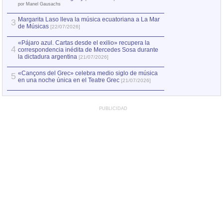
el asesinato de Ví
por Manel Gausachs
Margarita Laso lleva la música ecuatoriana a La Mar
3
de Músicas
[22/07/2026]
«Pájaro azul. Cartas desde el exilio» recupera la
4
correspondencia inédita de Mercedes Sosa durante
la dictadura argentina
[21/07/2026]
«Cançons del Grec» celebra medio siglo de música
5
en una noche única en el Teatre Grec
[21/07/2026]
PUBLICIDAD