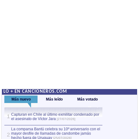
LO + EN CANCIONEROS.COM
Más nuevo
Más leído
Más votado
Capturan en Chile al último exmilitar condenado por
La comparsa Bantú
1
el asesinato de Víctor Jara
mayor desfile de
1
[27/07/2026]
hecho fuera de U
por Manel Gausachs
La comparsa Bantú celebra su 10º aniversario con el
mayor desfile de llamadas de candombe jamás
2
Capturan en Chile
2
hecho fuera de Uruguay
[25/07/2026]