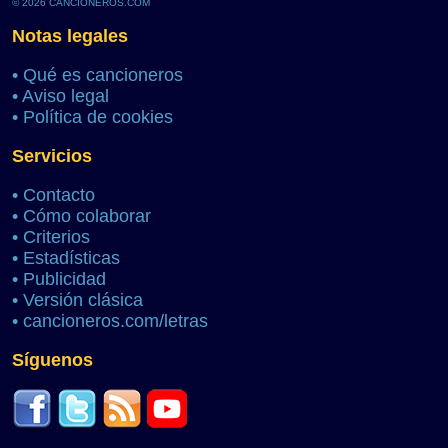
© 2026 CANCIONEROS.COM
Notas legales
•
Qué es cancioneros
•
Aviso legal
•
Política de cookies
Servicios
•
Contacto
•
Cómo colaborar
•
Criterios
•
Estadísticas
•
Publicidad
•
Versión clásica
•
cancioneros.com/letras
Síguenos