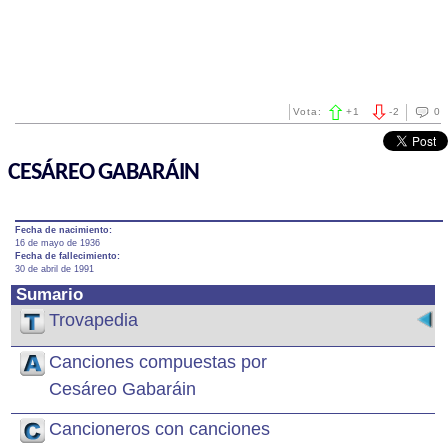
Vota:
+
1
-
2
0
CESÁREO GABARÁIN
Fecha de nacimiento:
16 de mayo de 1936
Fecha de fallecimiento:
30 de abril de 1991
Sumario
Trovapedia
Canciones compuestas por
Cesáreo Gabaráin
Cancioneros con canciones