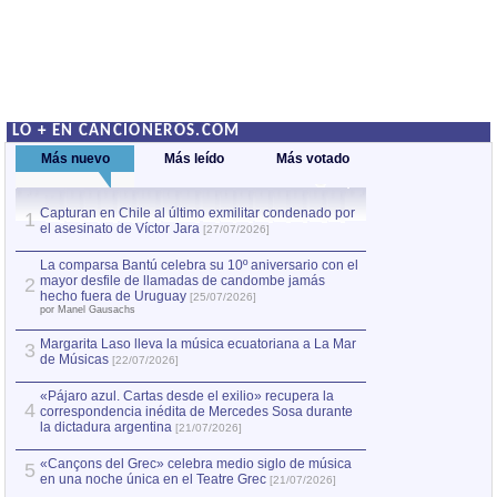
LO + EN CANCIONEROS.COM
Más nuevo
Más leído
Más votado
Capturan en Chile al último exmilitar condenado por
La comparsa Bantú
1
el asesinato de Víctor Jara
mayor desfile de
1
[27/07/2026]
hecho fuera de U
por Manel Gausachs
La comparsa Bantú celebra su 10º aniversario con el
mayor desfile de llamadas de candombe jamás
2
Capturan en Chile
2
hecho fuera de Uruguay
[25/07/2026]
el asesinato de Ví
por Manel Gausachs
Margarita Laso lleva la música ecuatoriana a La Mar
3
de Músicas
[22/07/2026]
«Pájaro azul. Cartas desde el exilio» recupera la
4
correspondencia inédita de Mercedes Sosa durante
la dictadura argentina
[21/07/2026]
«Cançons del Grec» celebra medio siglo de música
5
en una noche única en el Teatre Grec
[21/07/2026]