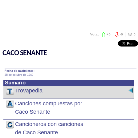
Vota:
+
0
-
0
0
CACO SENANTE
Fecha de nacimiento:
25 de octubre de 1949
Sumario
Trovapedia
Canciones compuestas por
Caco Senante
Cancioneros con canciones
de Caco Senante