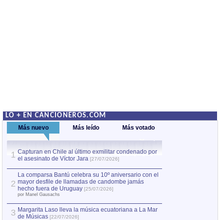
LO + EN CANCIONEROS.COM
Más nuevo
Más leído
Más votado
Capturan en Chile al último exmilitar condenado por
La comparsa Bantú
1
el asesinato de Víctor Jara
mayor desfile de
1
[27/07/2026]
hecho fuera de U
por Manel Gausachs
La comparsa Bantú celebra su 10º aniversario con el
mayor desfile de llamadas de candombe jamás
2
Capturan en Chile
2
hecho fuera de Uruguay
[25/07/2026]
el asesinato de Ví
por Manel Gausachs
Margarita Laso lleva la música ecuatoriana a La Mar
3
de Músicas
[22/07/2026]