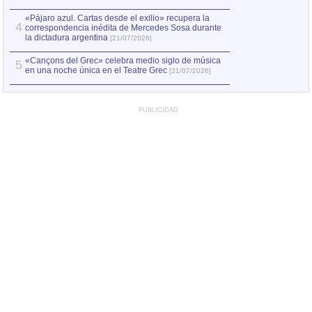
«Pájaro azul. Cartas desde el exilio» recupera la
4
correspondencia inédita de Mercedes Sosa durante
la dictadura argentina
[21/07/2026]
«Cançons del Grec» celebra medio siglo de música
5
en una noche única en el Teatre Grec
[21/07/2026]
PUBLICIDAD