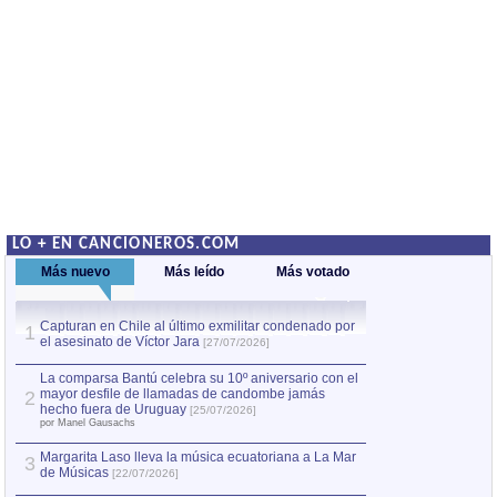
LO + EN CANCIONEROS.COM
Más nuevo
Más leído
Más votado
Capturan en Chile al último exmilitar condenado por
La comparsa Bantú
1
el asesinato de Víctor Jara
mayor desfile de
1
[27/07/2026]
hecho fuera de U
por Manel Gausachs
La comparsa Bantú celebra su 10º aniversario con el
mayor desfile de llamadas de candombe jamás
2
Capturan en Chile
2
hecho fuera de Uruguay
[25/07/2026]
el asesinato de Ví
por Manel Gausachs
Margarita Laso lleva la música ecuatoriana a La Mar
3
de Músicas
[22/07/2026]