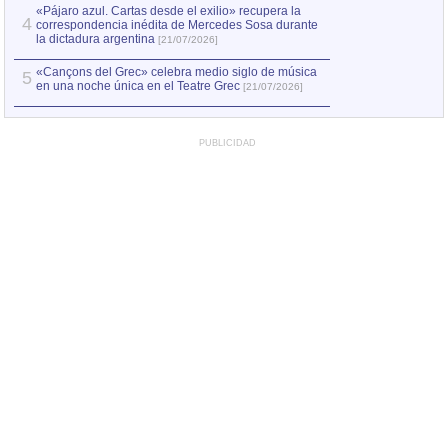
«Pájaro azul. Cartas desde el exilio» recupera la
4
correspondencia inédita de Mercedes Sosa durante
la dictadura argentina
[21/07/2026]
«Cançons del Grec» celebra medio siglo de música
5
en una noche única en el Teatre Grec
[21/07/2026]
PUBLICIDAD