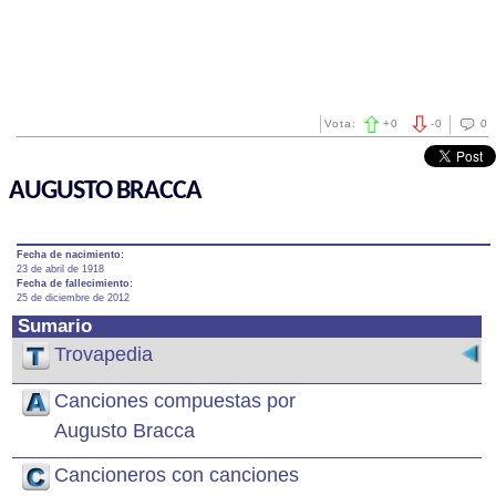
Vota:
+
0
-
0
0
AUGUSTO BRACCA
Fecha de nacimiento:
23 de abril de 1918
Fecha de fallecimiento:
25 de diciembre de 2012
Sumario
Trovapedia
Canciones compuestas por
Augusto Bracca
Cancioneros con canciones