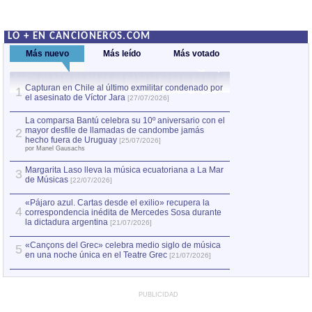
LO + EN CANCIONEROS.COM
Más nuevo
Más leído
Más votado
Capturan en Chile al último exmilitar condenado por
La comparsa Bantú
1
el asesinato de Víctor Jara
mayor desfile de
1
[27/07/2026]
hecho fuera de U
por Manel Gausachs
La comparsa Bantú celebra su 10º aniversario con el
mayor desfile de llamadas de candombe jamás
2
Capturan en Chile
2
hecho fuera de Uruguay
[25/07/2026]
el asesinato de Ví
por Manel Gausachs
Margarita Laso lleva la música ecuatoriana a La Mar
3
de Músicas
[22/07/2026]
«Pájaro azul. Cartas desde el exilio» recupera la
4
correspondencia inédita de Mercedes Sosa durante
la dictadura argentina
[21/07/2026]
«Cançons del Grec» celebra medio siglo de música
5
en una noche única en el Teatre Grec
[21/07/2026]
PUBLICIDAD