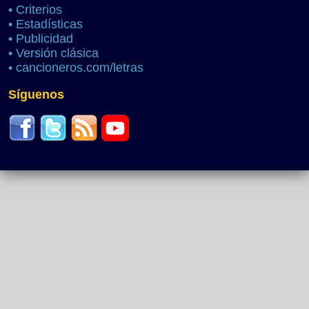
•
Criterios
•
Estadísticas
•
Publicidad
•
Versión clásica
•
cancioneros.com/letras
Síguenos