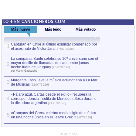
LO + EN CANCIONEROS.COM
Más nuevo
Más leído
Más votado
Capturan en Chile al último exmilitar condenado por
La comparsa Bantú
1
el asesinato de Víctor Jara
mayor desfile de
1
[27/07/2026]
hecho fuera de U
por Manel Gausachs
La comparsa Bantú celebra su 10º aniversario con el
mayor desfile de llamadas de candombe jamás
2
Capturan en Chile
2
hecho fuera de Uruguay
[25/07/2026]
el asesinato de Ví
por Manel Gausachs
Margarita Laso lleva la música ecuatoriana a La Mar
Margarita Laso ll
3
3
de Músicas
de Músicas
[22/07/2026]
[22/07
«Pájaro azul. Cartas desde el exilio» recupera la
4
correspondencia inédita de Mercedes Sosa durante
la dictadura argentina
[21/07/2026]
«Cançons del Grec» celebra medio siglo de música
5
en una noche única en el Teatre Grec
[21/07/2026]
PUBLICIDAD