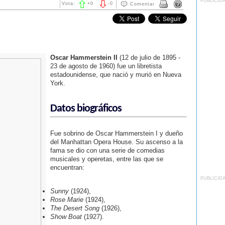
PUBLICID
Vota:
+
0
-
0
Comentar
Oscar Hammerstein II
(12 de julio de 1895 -
23 de agosto de 1960) fue un libretista
estadounidense, que nació y murió en Nueva
York.
Datos biográficos
Fue sobrino de Oscar Hammerstein I y dueño
del Manhattan Opera House. Su ascenso a la
fama se dio con una serie de comedias
musicales y operetas, entre las que se
encuentran:
PUBLICID
Sunny
(1924),
Rose Marie
(1924),
The Desert Song
(1926),
Show Boat
(1927).