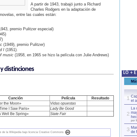
A partir de 1943, trabajó junto a Richard
Charles Rodgers en la adaptación de
ovelas, entre las cuales están:
943, premio Pulitzer especial)
45)
7)
ic
(1949), premio Pulitzer)
d I
(1951).
f music
(1958, en 1965 se hizo la película con Julie Andrews)
y distinciones
LO + 
Má
Cap
1
Canción
Película
Resultado
el 
er the Moon»
Vidas opuestas
La 
Time I Saw Paris»
Lady Be Good
may
2
As Well Be Spring»
State Fair
hec
por 
Mar
3
de 
nte de la Wikipedia bajo licencia Creative Commons.