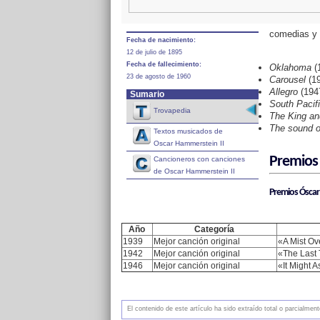
comedias y n
Fecha de nacimiento:
12 de julio de 1895
Fecha de fallecimiento:
Oklahoma
(1
23 de agosto de 1960
Carousel
(19
Allegro
(194
Sumario
South Pacif
Trovapedia
The King an
The sound o
Textos musicados de
Oscar Hammerstein II
Premios 
Cancioneros con canciones
de Oscar Hammerstein II
Premios Óscar
Año
Categoría
1939
Mejor canción original
«A Mist Ov
1942
Mejor canción original
«The Last 
1946
Mejor canción original
«It Might 
El contenido de este artículo ha sido extraído total o parcialme