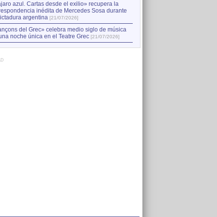
jaro azul. Cartas desde el exilio» recupera la
respondencia inédita de Mercedes Sosa durante
dictadura argentina
[21/07/2026]
nçons del Grec» celebra medio siglo de música
una noche única en el Teatre Grec
[21/07/2026]
AD