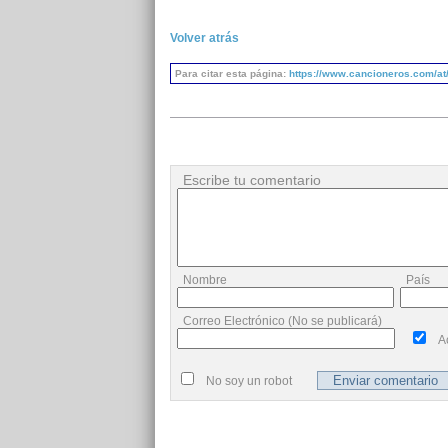
Volver atrás
Para citar esta página:
https://www.cancioneros.com/at/
Escribe tu comentario
Nombre
País
Correo Electrónico (No se publicará)
A
No soy un robot