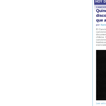
HOY 
CANCIO
Quinc
disco
que a
por
Xavie
El Cancio
cancione
document
chilena. 
canciones
histórico
esencial
Leer artíc