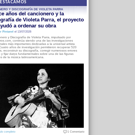
DESTACAMOS
NERO Y DISCOGRAFÍA DE VIOLETA PARRA
e años del cancionero y la
grafía de Violeta Parra, el proyecto
yudó a ordenar su obra
r Pintanel
el 13/07/2026
nero y Discografía de Violeta Parra, impulsado por
ros.com, continúa siendo una de las investigaciones
ales más importantes dedicadas a la universal artista
Cuatro años de investigación permitieron recuperar 520
, reconstruir su discografía, corregir numerosos errores
s y fijar datos fundamentales sobre una de las figuras
es de la música latinoamericana.
ulo completo
1 Comentario