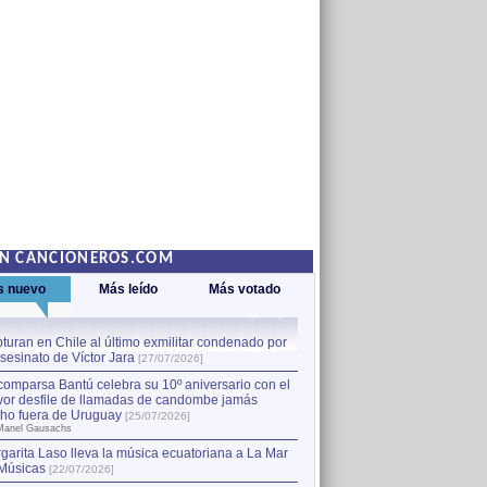
EN CANCIONEROS.COM
s nuevo
Más leído
Más votado
turan en Chile al último exmilitar condenado por
La comparsa Bantú celebra s
asesinato de Víctor Jara
mayor desfile de llamadas
1
[27/07/2026]
hecho fuera de Uruguay
[25
comparsa Bantú celebra su 10º aniversario con el
por Manel Gausachs
or desfile de llamadas de candombe jamás
Capturan en Chile al último
2
ho fuera de Uruguay
[25/07/2026]
el asesinato de Víctor Jara
[
Manel Gausachs
garita Laso lleva la música ecuatoriana a La Mar
Músicas
[22/07/2026]