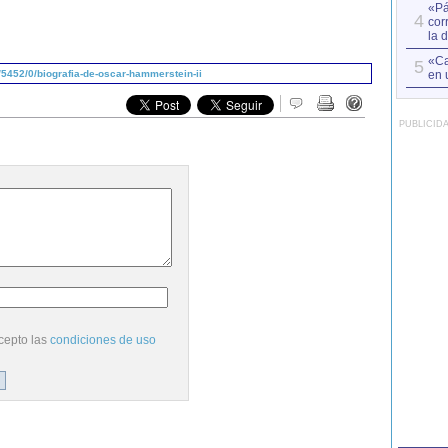
«Pá
4
cor
la 
«Ca
5
en 
5452/0/biografia-de-oscar-hammerstein-ii
PUBLICID
cepto las
condiciones de uso