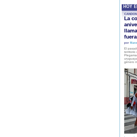
HOY 
CANDO
La co
anive
llam
fuer
por
Mane
El pasad
territori
Plegaman
uruguaya
género m