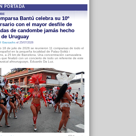
EN PORTADA
MBE
mparsa Bantú celebra su 10º
rsario con el mayor desfile de
adas de candombe jamás hecho
a de Uruguay
l Gausachs
el 25/07/2026
o 18 de julio de 2026 se reunieron 11 comparsas de todo el
o español en la pequeña localidad de Palau-Solità i
s, a 25 km de Barcelona. Una concentración carnavalera
 que finalizó con un concierto de todo un referente de este
usical afrouruguayo, Eduardo Da Luz.