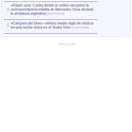
«Pájaro azul. Cartas desde el exilio» recupera la
4
correspondencia inédita de Mercedes Sosa durante
la dictadura argentina
[21/07/2026]
«Cançons del Grec» celebra medio siglo de música
5
en una noche única en el Teatre Grec
[21/07/2026]
PUBLICIDAD