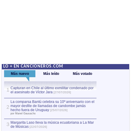
LO + EN CANCIONEROS.COM
Más nuevo
Más leído
Más votado
Capturan en Chile al último exmilitar condenado por
La comparsa Bantú
1
el asesinato de Víctor Jara
mayor desfile de
1
[27/07/2026]
hecho fuera de U
por Manel Gausachs
La comparsa Bantú celebra su 10º aniversario con el
mayor desfile de llamadas de candombe jamás
2
Capturan en Chile
2
hecho fuera de Uruguay
[25/07/2026]
el asesinato de Ví
por Manel Gausachs
Margarita Laso lleva la música ecuatoriana a La Mar
3
de Músicas
[22/07/2026]