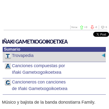
Vota:
+
0
-
0
0
IÑAKI GAMETXOGOIKOETXEA
Sumario
Trovapedia
Canciones compuestas por
Iñaki Gametxogoikoetxea
Cancioneros con canciones
de Iñaki Gametxogoikoetxea
Músico y bajista de la banda donostiarra Family.