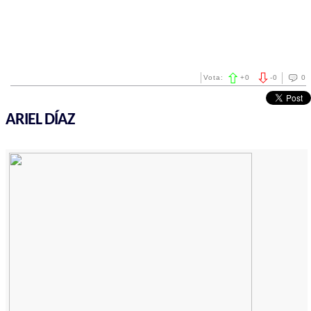
Vota:
+
0
-
0
0
ARIEL DÍAZ