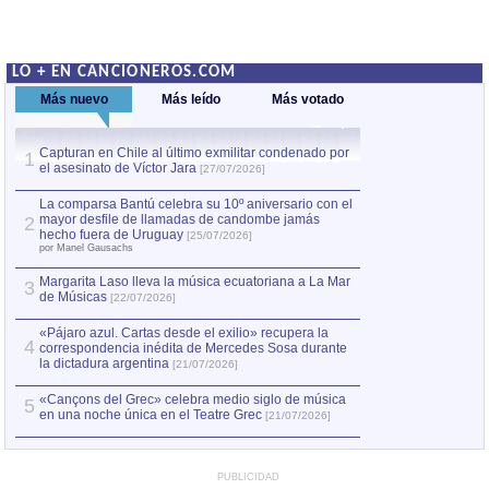
LO + EN CANCIONEROS.COM
Más nuevo
Más leído
Más votado
Capturan en Chile al último exmilitar condenado por
La comparsa Bantú
1
el asesinato de Víctor Jara
mayor desfile de
1
[27/07/2026]
hecho fuera de U
por Manel Gausachs
La comparsa Bantú celebra su 10º aniversario con el
mayor desfile de llamadas de candombe jamás
2
Capturan en Chile
2
hecho fuera de Uruguay
[25/07/2026]
el asesinato de Ví
por Manel Gausachs
Margarita Laso lleva la música ecuatoriana a La Mar
3
de Músicas
[22/07/2026]
«Pájaro azul. Cartas desde el exilio» recupera la
4
correspondencia inédita de Mercedes Sosa durante
la dictadura argentina
[21/07/2026]
«Cançons del Grec» celebra medio siglo de música
5
en una noche única en el Teatre Grec
[21/07/2026]
PUBLICIDAD