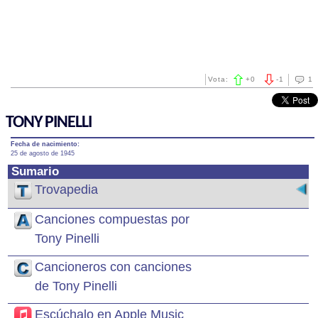
Vota:
+
0
-
1
1
TONY PINELLI
Fecha de nacimiento:
25 de agosto de 1945
Sumario
Trovapedia
Canciones compuestas por
Tony Pinelli
Cancioneros con canciones
de Tony Pinelli
Escúchalo en Apple Music