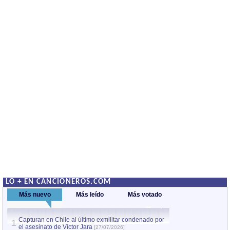
LO + EN CANCIONEROS.COM
Más nuevo
Más leído
Más votado
Capturan en Chile al último exmilitar condenado por
La comparsa Bantú
1
el asesinato de Víctor Jara
mayor desfile de
1
[27/07/2026]