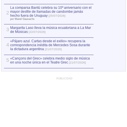
hecho fuera de U
por Manel Gausachs
La comparsa Bantú celebra su 10º aniversario con el
mayor desfile de llamadas de candombe jamás
2
Capturan en Chile
2
hecho fuera de Uruguay
[25/07/2026]
el asesinato de Ví
por Manel Gausachs
Margarita Laso lleva la música ecuatoriana a La Mar
3
de Músicas
[22/07/2026]
«Pájaro azul. Cartas desde el exilio» recupera la
4
correspondencia inédita de Mercedes Sosa durante
la dictadura argentina
[21/07/2026]
«Cançons del Grec» celebra medio siglo de música
5
en una noche única en el Teatre Grec
[21/07/2026]
PUBLICIDAD