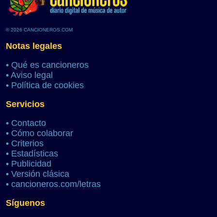
© 2026 CANCIONEROS.COM
Notas legales
•
Qué es cancioneros
•
Aviso legal
•
Política de cookies
Servicios
•
Contacto
•
Cómo colaborar
•
Criterios
•
Estadísticas
•
Publicidad
•
Versión clásica
•
cancioneros.com/letras
Síguenos