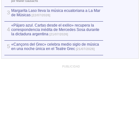
el asesinato de Ví
por Manel Gausachs
Margarita Laso lleva la música ecuatoriana a La Mar
3
de Músicas
[22/07/2026]
«Pájaro azul. Cartas desde el exilio» recupera la
4
correspondencia inédita de Mercedes Sosa durante
la dictadura argentina
[21/07/2026]
«Cançons del Grec» celebra medio siglo de música
5
en una noche única en el Teatre Grec
[21/07/2026]
PUBLICIDAD