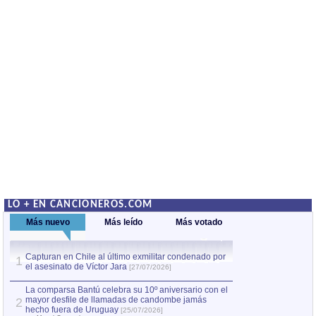
LO + EN CANCIONEROS.COM
Más nuevo
Más leído
Más votado
Capturan en Chile al último exmilitar condenado por
La comparsa Bantú
1
el asesinato de Víctor Jara
mayor desfile de
1
[27/07/2026]
hecho fuera de U
por Manel Gausachs
La comparsa Bantú celebra su 10º aniversario con el
mayor desfile de llamadas de candombe jamás
2
Capturan en Chile
2
hecho fuera de Uruguay
[25/07/2026]