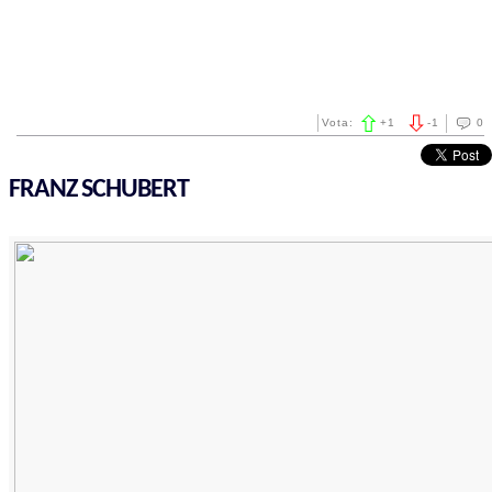
Vota:
+
1
-
1
0
FRANZ SCHUBERT