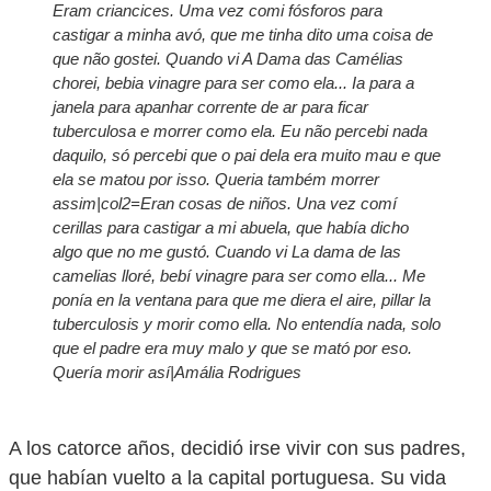
Eram criancices. Uma vez comi fósforos para
castigar a minha avó, que me tinha dito uma coisa de
que não gostei. Quando vi A Dama das Camélias
chorei, bebia vinagre para ser como ela... Ia para a
janela para apanhar corrente de ar para ficar
tuberculosa e morrer como ela. Eu não percebi nada
daquilo, só percebi que o pai dela era muito mau e que
ela se matou por isso. Queria também morrer
assim|col2=Eran cosas de niños. Una vez comí
cerillas para castigar a mi abuela, que había dicho
algo que no me gustó. Cuando vi
La dama de las
camelias
lloré, bebí vinagre para ser como ella... Me
ponía en la ventana para que me diera el aire, pillar la
tuberculosis y morir como ella. No entendía nada, solo
que el padre era muy malo y que se mató por eso.
Quería morir así|Amália Rodrigues
A los catorce años, decidió irse vivir con sus padres,
que habían vuelto a la capital portuguesa. Su vida