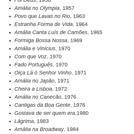
Foi Deus
, 1956
Amália no Olympia
, 1957
Povo que Lavas no Rio
, 1963
Estranha Forma de Vida
, 1964
Amália Canta Luís de Camões
, 1965
Formiga Bossa Nossa
, 1969
Amália e Vinicius
, 1970
Com que Voz
, 1970
Fado Português
, 1970
Oiça Lá ó Senhor Vinho
, 1971
Amália no Japão
, 1971
Cheira a Lisboa
, 1972
Amália no Canecão
, 1976
Cantigas da Boa Gente
, 1976
Gostava de ser quem era
,1980
Lágrima
, 1983
Amália na Broadway
, 1984