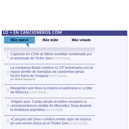
LO + EN CANCIONEROS.COM
Más nuevo
Más leído
Más votado
Capturan en Chile al último exmilitar condenado por
La comparsa Bantú
1
el asesinato de Víctor Jara
mayor desfile de
1
[27/07/2026]
hecho fuera de U
por Manel Gausachs
La comparsa Bantú celebra su 10º aniversario con el
mayor desfile de llamadas de candombe jamás
2
Capturan en Chile
2
hecho fuera de Uruguay
[25/07/2026]
el asesinato de Ví
por Manel Gausachs
Margarita Laso lleva la música ecuatoriana a La Mar
3
de Músicas
[22/07/2026]
«Pájaro azul. Cartas desde el exilio» recupera la
4
correspondencia inédita de Mercedes Sosa durante
la dictadura argentina
[21/07/2026]
«Cançons del Grec» celebra medio siglo de música
5
en una noche única en el Teatre Grec
[21/07/2026]