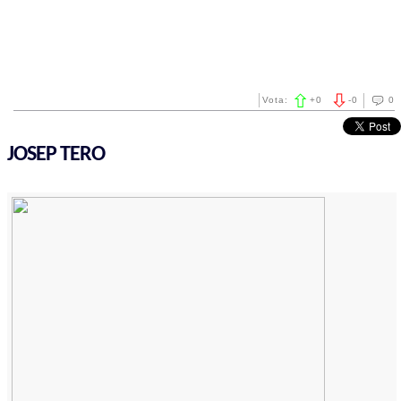
Vota:
+
0
-
0
0
JOSEP TERO