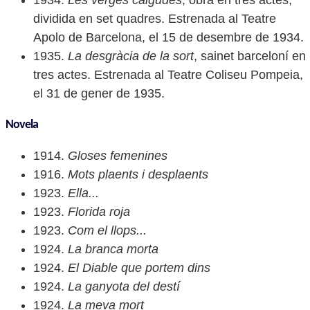
1934.
Les verges caigudes
, obra en tres actes,
dividida en set quadres. Estrenada al Teatre
Apolo de Barcelona, el 15 de desembre de 1934.
1935.
La desgràcia de la sort
, sainet barceloní en
tres actes. Estrenada al Teatre Coliseu Pompeia,
el 31 de gener de 1935.
Novela
1914.
Gloses femenines
1916.
Mots plaents i desplaents
1923.
Ella...
1923.
Florida roja
1923.
Com el llops...
1924.
La branca morta
1924.
El Diable que portem dins
1924.
La ganyota del destí
1924.
La meva mort