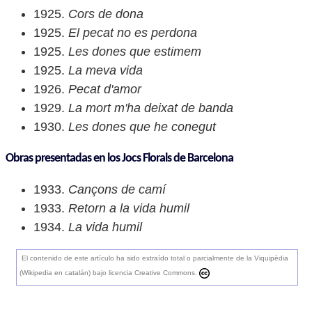
1925.
Cors de dona
1925.
El pecat no es perdona
1925.
Les dones que estimem
1925.
La meva vida
1926.
Pecat d'amor
1929.
La mort m'ha deixat de banda
1930.
Les dones que he conegut
Obras presentadas en los Jocs Florals de Barcelona
1933.
Cançons de camí
1933.
Retorn a la vida humil
1934.
La vida humil
El contenido de este artículo ha sido extraído total o parcialmente de la Viquipèdia
(Wikipedia en catalán) bajo licencia Creative Commons.