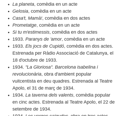
La planeta
, comèdia en un acte
Gelosia
, comèdia en un acte
Casa't, Mamà!
, comèdia en dos actes
Prometatge
, comèdia en un acte
Si tu m'estimessis
, comèdia en dos actes
1933.
Paranys de 'amor
, comèdia en un acte
1933.
Els jocs de Cupidó
, comèdia en dos actes.
Estrenada per Ràdio Associació de Catalunya, el
18 d'octubre de 1933.
1934.
"La Gloriosa". Barcelona isabelina i
revolucionària
, obra d'ambient popular
vuitcentista en deu quadres. Estrenada al Teatre
Apolo, el 31 de març de 1934.
1934.
La taverna dels valents
, comèdia popular
en cinc actes. Estrenada al Teatre Apolo, el 22 de
setembre de 1934.