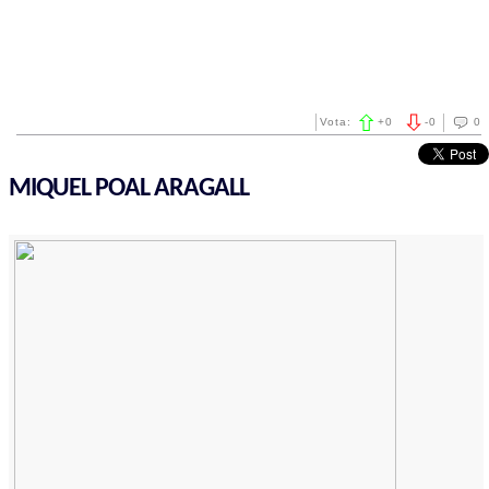
Vota:
+
0
-
0
0
MIQUEL POAL ARAGALL