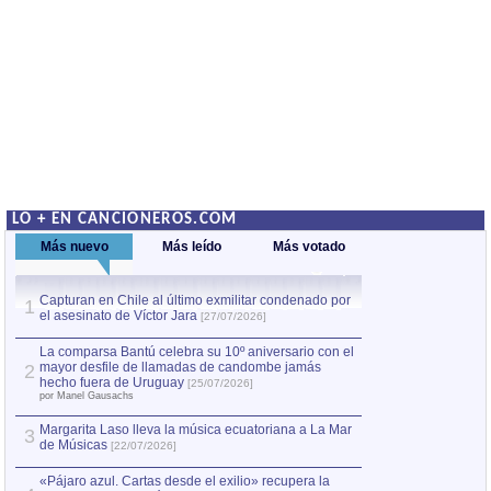
LO + EN CANCIONEROS.COM
Más nuevo
Más leído
Más votado
Capturan en Chile al último exmilitar condenado por
La comparsa Bantú
1
el asesinato de Víctor Jara
mayor desfile de
1
[27/07/2026]
hecho fuera de U
por Manel Gausachs
La comparsa Bantú celebra su 10º aniversario con el
mayor desfile de llamadas de candombe jamás
2
Capturan en Chile
2
hecho fuera de Uruguay
[25/07/2026]
el asesinato de Ví
por Manel Gausachs
Margarita Laso lleva la música ecuatoriana a La Mar
3
de Músicas
[22/07/2026]
«Pájaro azul. Cartas desde el exilio» recupera la