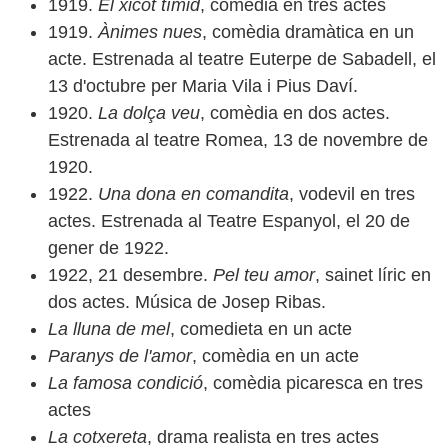
1919.
El xicot tímid
, comèdia en tres actes
1919.
Ànimes nues
, comèdia dramàtica en un
acte. Estrenada al teatre Euterpe de Sabadell, el
13 d'octubre per Maria Vila i Pius Daví.
1920.
La dolça veu
, comèdia en dos actes.
Estrenada al teatre Romea, 13 de novembre de
1920.
1922.
Una dona en comandita
, vodevil en tres
actes. Estrenada al Teatre Espanyol, el 20 de
gener de 1922.
1922, 21 desembre.
Pel teu amor
, sainet líric en
dos actes. Música de Josep Ribas.
La lluna de mel
, comedieta en un acte
Paranys de l'amor
, comèdia en un acte
La famosa condició
, comèdia picaresca en tres
actes
La cotxereta
, drama realista en tres actes