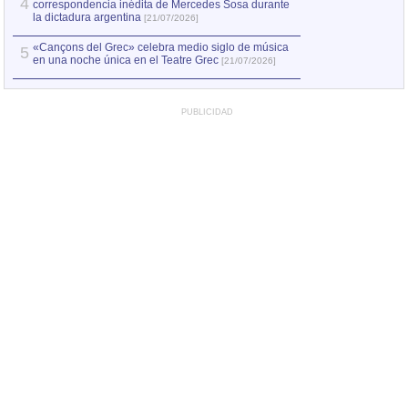
4
correspondencia inédita de Mercedes Sosa durante
la dictadura argentina
[21/07/2026]
«Cançons del Grec» celebra medio siglo de música
5
en una noche única en el Teatre Grec
[21/07/2026]
PUBLICIDAD