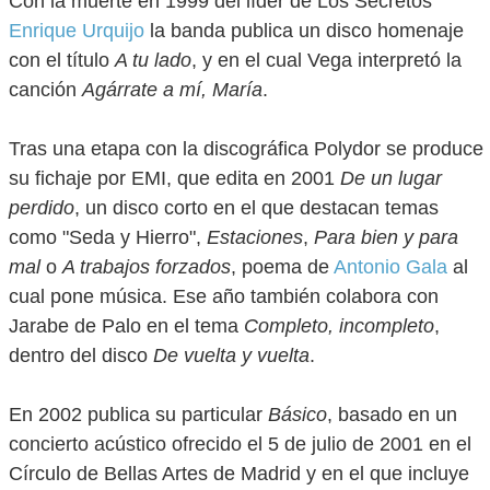
Con la muerte en 1999 del líder de Los Secretos
Enrique Urquijo
la banda publica un disco homenaje
con el título
A tu lado
, y en el cual Vega interpretó la
canción
Agárrate a mí, María
.
Tras una etapa con la discográfica Polydor se produce
su fichaje por EMI, que edita en 2001
De un lugar
perdido
, un disco corto en el que destacan temas
como "Seda y Hierro",
Estaciones
,
Para bien y para
mal
o
A trabajos forzados
, poema de
Antonio Gala
al
cual pone música. Ese año también colabora con
Jarabe de Palo en el tema
Completo, incompleto
,
dentro del disco
De vuelta y vuelta
.
En 2002 publica su particular
Básico
, basado en un
concierto acústico ofrecido el 5 de julio de 2001 en el
Círculo de Bellas Artes de Madrid y en el que incluye