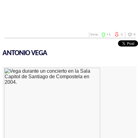
Vota:
+
1
-
1
0
ANTONIO VEGA