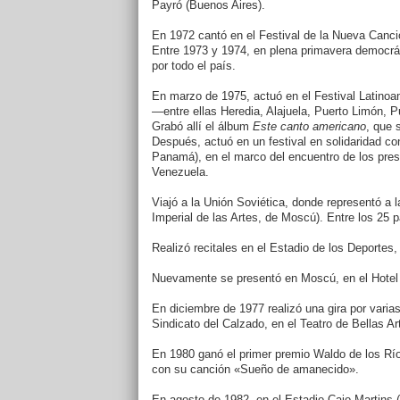
Payró (Buenos Aires).
En 1972 cantó en el Festival de la Nueva Canc
Entre 1973 y 1974, en plena primavera democrátic
por todo el país.
En marzo de 1975, actuó en el Festival Latinoa
―entre ellas Heredia, Alajuela, Puerto Limón,
Grabó allí el álbum
Este canto americano
, que 
Después, actuó en un festival en solidaridad co
Panamá), en el marco del encuentro de los pre
Venezuela.
Viajó a la Unión Soviética, donde representó a l
Imperial de las Artes, de Moscú). Entre los 25 
Realizó recitales en el Estadio de los Deportes,
Nuevamente se presentó en Moscú, en el Hotel Ro
En diciembre de 1977 realizó una gira por varias
Sindicato del Calzado, en el Teatro de Bellas A
En 1980 ganó el primer premio Waldo de los Río
con su canción «Sueño de amanecido».
En agosto de 1982, en el Estadio Caio Martins (