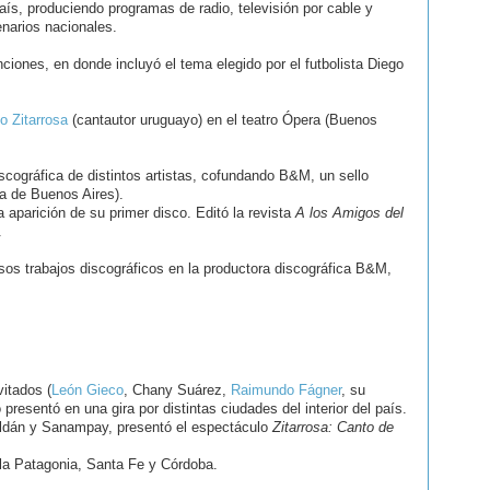
aís, produciendo programas de radio, televisión por cable y
narios nacionales.
ciones, en donde incluyó el tema elegido por el futbolista Diego
o Zitarrosa
(cantautor uruguayo) en el teatro Ópera (Buenos
cográfica de distintos artistas, cofundando B&M, un sello
ia de Buenos Aires).
 aparición de su primer disco. Editó la revista
A los Amigos del
.
osos trabajos discográficos en la productora discográfica B&M,
vitados (
León Gieco
, Chany Suárez,
Raimundo Fágner
, su
presentó en una gira por distintas ciudades del interior del país.
ldán y Sanampay, presentó el espectáculo
Zitarrosa: Canto de
la Patagonia, Santa Fe y Córdoba.