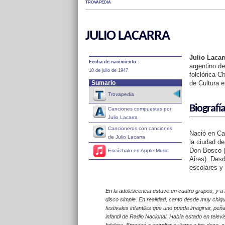
TROVAPEDIA
JULIO LACARRA
Julio Lacar
Fecha de nacimiento:
argentino de
10 de julio de 1947
folclórica C
Sumario
de Cultura e
Trovapedia
Biografí
Canciones compuestas por
Julio Lacarra
Cancioneros con canciones
Nació en Ca
de Julio Lacarra
la ciudad de
Don Bosco (
Escúchalo en Apple Music
Aires). Desd
escolares y
En la adolescencia estuve en cuatro grupos, y a 
disco simple. En realidad, canto desde muy chiqu
festivales infantiles que uno pueda imaginar, peñ
infantil de Radio Nacional. Había estado en tele