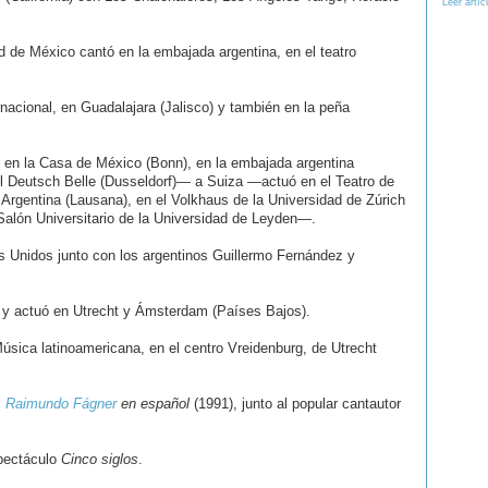
Leer artíc
d de México cantó en la embajada argentina, en el teatro
ernacional, en Guadalajara (Jalisco) y también en la peña
en la Casa de México (Bonn), en la embajada argentina
 el Deutsch Belle (Dusseldorf)― a Suiza ―actuó en el Teatro de
 Argentina (Lausana), en el Volkhaus de la Universidad de Zúrich
alón Universitario de la Universidad de Leyden―.
s Unidos junto con los argentinos Guillermo Fernández y
l) y actuó en Utrecht y Ámsterdam (Países Bajos).
úsica latinoamericana, en el centro Vreidenburg, de Utrecht
P
Raimundo Fágner
en español
(1991), junto al popular cantautor
spectáculo
Cinco siglos
.