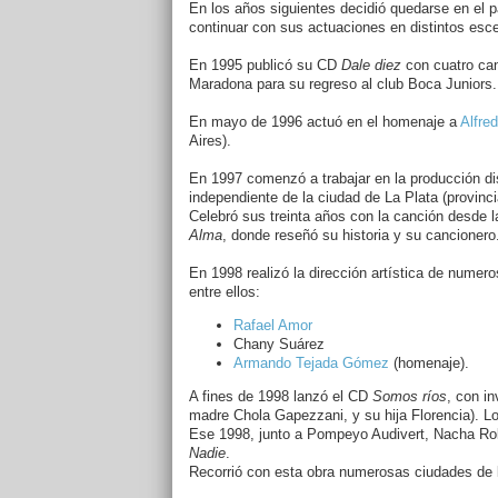
En los años siguientes decidió quedarse en el p
continuar con sus actuaciones en distintos esce
En 1995 publicó su CD
Dale diez
con cuatro can
Maradona para su regreso al club Boca Juniors.
En mayo de 1996 actuó en el homenaje a
Alfred
Aires).
En 1997 comenzó a trabajar en la producción dis
independiente de la ciudad de La Plata (provinc
Celebró sus treinta años con la canción desde la
Alma
, donde reseñó su historia y su cancionero
En 1998 realizó la dirección artística de numer
entre ellos:
Rafael Amor
Chany Suárez
Armando Tejada Gómez
(homenaje).
A fines de 1998 lanzó el CD
Somos ríos
, con in
madre Chola Gapezzani, y su hija Florencia). Lo 
Ese 1998, junto a Pompeyo Audivert, Nacha Ro
Nadie
.
Recorrió con esta obra numerosas ciudades de 