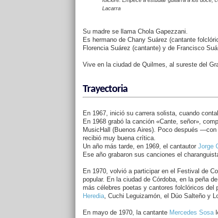
folclore. Empecé a estudiar guitarra a los doce, 
Lacarra
Su madre se llama Chola Gapezzani.
Es hermano de Chany Suárez (cantante folclóri
Florencia Suárez (cantante) y de Francisco Suáre
Vive en la ciudad de Quilmes, al sureste del Gr
Trayectoria
En 1967, inició su carrera solista, cuando con
En 1968 grabó la canción «Cante, señor», compu
MusicHall (Buenos Aires). Poco después ―con 2
recibió muy buena crítica.
Un año más tarde, en 1969, el cantautor
Jorge 
Ese año grabaron sus canciones el charanguis
En 1970, volvió a participar en el Festival de 
popular. En la ciudad de Córdoba, en la peña d
más célebres poetas y cantores folclóricos del 
Heredia
, Cuchi Leguizamón, el Dúo Salteño y L
En mayo de 1970, la cantante
Mercedes Sosa
l