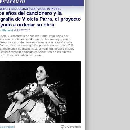
DESTACAMOS
NERO Y DISCOGRAFÍA DE VIOLETA PARRA
e años del cancionero y la
grafía de Violeta Parra, el proyecto
yudó a ordenar su obra
r Pintanel
el 13/07/2026
nero y Discografía de Violeta Parra, impulsado por
ros.com, continúa siendo una de las investigaciones
ales más importantes dedicadas a la universal artista
Cuatro años de investigación permitieron recuperar 520
, reconstruir su discografía, corregir numerosos errores
s y fijar datos fundamentales sobre una de las figuras
es de la música latinoamericana.
ulo completo
1 Comentario