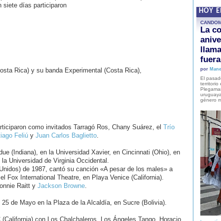
siete días participaron
HOY 
CANDO
La co
anive
llam
fuer
osta Rica) y su banda Experimental (Costa Rica),
por
Mane
El pasad
territori
Plegaman
uruguaya
género m
rticiparon como invitados Tarragó Ros, Chany Suárez, el
Trío
iago Feliú
y
Juan Carlos Baglietto
.
ue (Indiana), en la Universidad Xavier, en Cincinnati (Ohio), en
 la Universidad de Virginia Occidental.
Unidos) de 1987, cantó su canción «A pesar de los males» a
l Fox International Theatre, en Playa Venice (California).
onnie Raitt y
Jackson Browne
.
 25 de Mayo en la Plaza de la Alcaldía, en Sucre (Bolivia).
 (California) con Los Chalchaleros, Los Ángeles Tango, Horacio