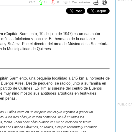
PUBLICID
Vota:
+
0
-
0
4 Comentarios
ra
(Capitán Sarmiento, 10 de julio de 1947) es un cantautor
 música folclórica y popular. Es hermano de la cantante
hany Suárez. Fue el director del área de Música de la Secretaría
n la Municipalidad de Quilmes.
a
pitán Sarmiento, una pequeña localidad a 145 km al noroeste de
 Buenos Aires. Desde pequeño, se radicó junto a su familia en
partido de Quilmes, 15 km al sureste del centro de Buenos
e muy niño mostró sus aptitudes artísticas en festivales
 en peñas.
PUBLICID
los 17 años entré en un conjunto con el que llegamos a grabar un
ito. A los tres años ya estaba cantando. Actué en todos los
as, teatro. Tenía once años cuando estuve en el elenco de teatro
visión con Pancho Cárdenas, en radios, siempre recitando y cantando