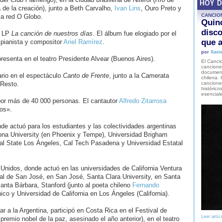
HOY 
a de la creación), junto a Beth Carvalho,
Ivan Lins
, Ouro Preto y
CANCIO
la red O Globo.
Quinc
disco
u LP
La canción de nuestros días
. El álbum fue elogiado por el
que a
 pianista y compositor
Ariel Ramírez
.
por
Xavie
presenta en el teatro Presidente Alvear (Buenos Aires).
El Cancio
cancione
document
rio en el espectáculo
Canto de Frente
, junto a la Camerata
chilena. 
 Resto.
canciones
histórico
esencial
or más de 40 000 personas. El cantautor
Alfredo Zitarrosa
dos».
e actuó para los estudiantes y las colectividades argentinas
izona University (en Phoenix y Tempe), Universidad Brigham
al State Los Ángeles, Cal Tech Pasadena y Universidad Estatal
nidos, donde actuó en las universidades de California Ventura
al de San José, en San José, Santa Clara University, en Santa
Santa Bárbara, Stanford (junto al poeta chileno
Fernando
hico y Universidad de California en Los Ángeles (California).
ar a la Argentina, participó en Costa Rica en el Festival de
Leer artíc
remio nobel de la paz, asesinado el año anterior), en el teatro