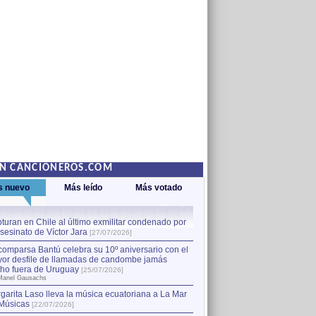
EN CANCIONEROS.COM
s nuevo
Más leído
Más votado
turan en Chile al último exmilitar condenado por
La comparsa Bantú celebra s
asesinato de Víctor Jara
mayor desfile de llamadas
1
[27/07/2026]
hecho fuera de Uruguay
[25
comparsa Bantú celebra su 10º aniversario con el
por Manel Gausachs
or desfile de llamadas de candombe jamás
Capturan en Chile al último
2
ho fuera de Uruguay
[25/07/2026]
el asesinato de Víctor Jara
[
Manel Gausachs
garita Laso lleva la música ecuatoriana a La Mar
Músicas
[22/07/2026]