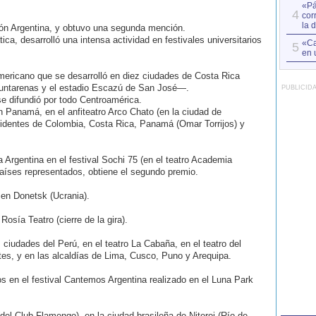
«Pá
4
cor
la 
ión Argentina, y obtuvo una segunda mención.
a, desarrolló una intensa actividad en festivales universitarios
«Ca
5
en 
mericano que se desarrolló en diez ciudades de Costa Rica
 Puntarenas y el estadio Escazú de San José―.
PUBLICID
se difundió por todo Centroamérica.
n Panamá, en el anfiteatro Arco Chato (en la ciudad de
sidentes de Colombia, Costa Rica, Panamá (Omar Torrijos) y
a Argentina en el festival Sochi 75 (en el teatro Academia
países representados, obtiene el segundo premio.
 en Donetsk (Ucrania).
sía Teatro (cierre de la gira).
 ciudades del Perú, en el teatro La Cabaña, en el teatro del
rtes, y en las alcaldías de Lima, Cusco, Puno y Arequipa.
s en el festival Cantemos Argentina realizado en el Luna Park
del Club Flamengo), en la ciudad brasileña de Niteroi (Río de