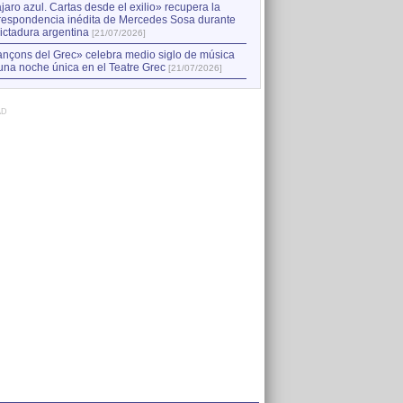
jaro azul. Cartas desde el exilio» recupera la
respondencia inédita de Mercedes Sosa durante
dictadura argentina
[21/07/2026]
nçons del Grec» celebra medio siglo de música
una noche única en el Teatre Grec
[21/07/2026]
AD