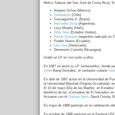
Melico Salazar (de San José de Costa Rica). En 
Amparo Ochoa (México),
Quilapayún
(Chile).
Gonzaguinha Jr. (Brasil),
Mercedes Sosa
(Argentina),
Lucy Murphy (Haití),
Holly Near
(Estados Unidos),
Adrián Goizueta
(argentino radicado en C
Pueblo Nuevo (Ecuador),
Lilia Vera
(Venezuela).
Dimensión Costeña (Nicaragua).
Grabó un LP en vivo junto a ellos.
En 1987 se lanzó su LP
Juntasueños
, donde pa
Vitale
-Baraj-González, el cantautor cubano
Sant
En abril de 1987 actuó en la Universidad de Purd
la Universidad Marshall (Virginia Occidental), en
El 10 de mayo (Día de las Madres, en Estados 
beneficio de las «Comadres de El Salvador» en e
Actuaron con él
Graham Nash
, David Crosby, B
En mayo de 1988 participó en la celebración del
En octubre de 1988 participó en el Festival USC