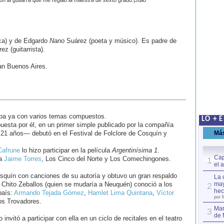
con la guitarra que me regaló la maestra de sexto grado.|Julio
ca) y de Edgardo
Nano
Suárez (poeta y músico). Es padre de
z (guitarrista).
an Buenos Aires.
taba ya con varios temas compuestos.
LO + 
esta por él, en un primer simple publicado por la compañía
1 años― debutó en el Festival de Folclore de Cosquín y
Má
Cafrune
lo hizo participar en la película
Argentinísima 1
.
Cap
ta
Jaime Torres
, Los Cinco del Norte y Los Comechingones.
1
el 
Cosquín con canciones de su autoría y obtuvo un gran respaldo
La 
e Chito Zeballos (quien se mudaría a Neuquén) conoció a los
may
2
hec
país:
Armando Tejada Gómez
,
Hamlet Lima Quintana
,
Víctor
por 
os Trovadores.
Mar
3
de 
o invitó a participar con ella en un ciclo de recitales en el teatro