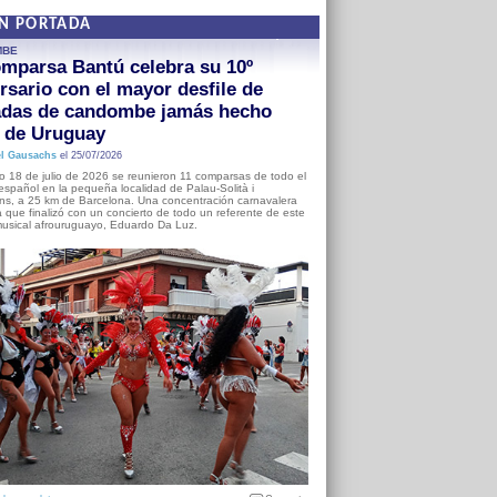
EN PORTADA
MBE
mparsa Bantú celebra su 10º
rsario con el mayor desfile de
adas de candombe jamás hecho
a de Uruguay
l Gausachs
el 25/07/2026
o 18 de julio de 2026 se reunieron 11 comparsas de todo el
o español en la pequeña localidad de Palau-Solità i
s, a 25 km de Barcelona. Una concentración carnavalera
 que finalizó con un concierto de todo un referente de este
usical afrouruguayo, Eduardo Da Luz.