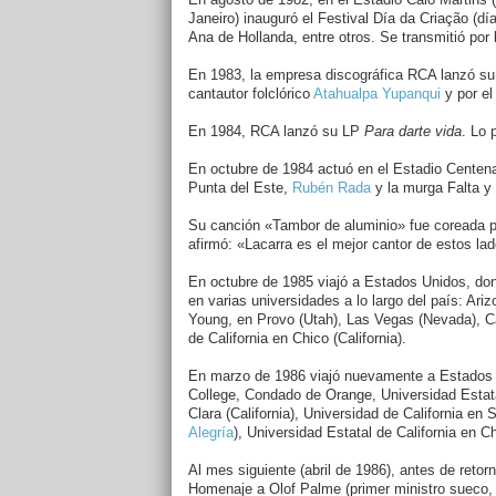
Janeiro) inauguró el Festival Día da Criação (dí
Ana de Hollanda, entre otros. Se transmitió por 
En 1983, la empresa discográfica RCA lanzó s
cantautor folclórico
Atahualpa Yupanqui
y por el
En 1984, RCA lanzó su LP
Para darte vida
. Lo 
En octubre de 1984 actuó en el Estadio Centena
Punta del Este,
Rubén Rada
y la murga Falta y
Su canción «Tambor de aluminio» fue coreada p
afirmó: «Lacarra es el mejor cantor de estos la
En octubre de 1985 viajó a Estados Unidos, dond
en varias universidades a lo largo del país: Ar
Young, en Provo (Utah), Las Vegas (Nevada), C
de California en Chico (California).
En marzo de 1986 viajó nuevamente a Estados U
College, Condado de Orange, Universidad Estat
Clara (California), Universidad de California en 
Alegría
), Universidad Estatal de California en C
Al mes siguiente (abril de 1986), antes de retorn
Homenaje a Olof Palme (primer ministro sueco, p