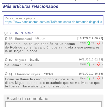
Más artículos relacionados
Para citar esta página:
https://www.cancioneros.com/ca/1/9/cancionero-de-fernando-delgadillo
3 COMENTARIOS
#3
Emmanuel
México
[18/12/2012 00:49]
Vota:
+
1
-
2
Pero en si, no es una canción es un poema
de Rodrigo Solis, la canción que va ligada a ese poema es
la de Bajo tu pisada
#2
Miguel
España
[16/11/2012 02:13]
Vota:
+
0
-
2
Se llama Súplica
#1
Florencio reyes
México
[15/11/2012 15:35]
Vota:
+
1
-
1
Como se llama la canción donde dice sí te
dijera Miguel que no te e extrañado que no me importo que
te fueras. Hace años que no la escucho
Escribe tu comentario