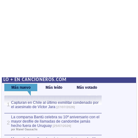
LO + EN CANCIONEROS.COM
Más nuevo
Más leído
Más votado
Capturan en Chile al último exmilitar condenado por
La comparsa Bantú
1
el asesinato de Víctor Jara
mayor desfile de
1
[27/07/2026]
hecho fuera de U
por Manel Gausachs
La comparsa Bantú celebra su 10º aniversario con el
mayor desfile de llamadas de candombe jamás
2
Capturan en Chile
2
hecho fuera de Uruguay
[25/07/2026]
el asesinato de Ví
por Manel Gausachs