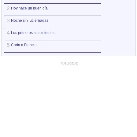
2
2
Hoy hace un buen día
No me pidas ser 
3
3
Noche sin luciérnagas
Entre pairos y de
4
4
Los primeros seis minutos
Ay Amor
5
5
Carta a Francia
Puede que pued
PUBLICIDAD