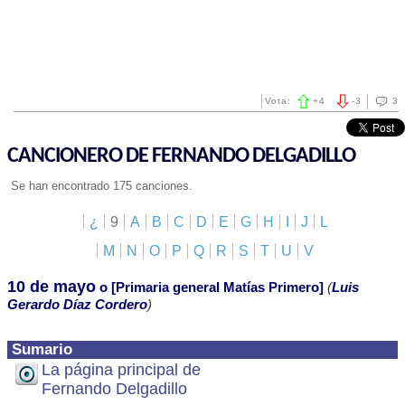
Vota:
+
4
-
3
3
CANCIONERO DE FERNANDO DELGADILLO
Se han encontrado 175 canciones.
¿
9
A
B
C
D
E
G
H
I
J
L
M
N
O
P
Q
R
S
T
U
V
10 de mayo
o [Primaria general Matías Primero]
(
Luis
Gerardo Díaz Cordero
)
Sumario
La página principal de
Fernando Delgadillo