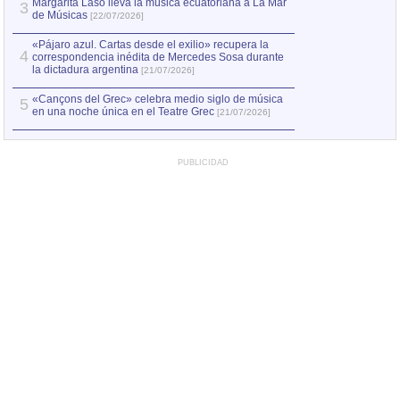
Margarita Laso lleva la música ecuatoriana a La Mar
Margarita Laso ll
3
3
de Músicas
de Músicas
[22/07/2026]
[22/07
«Pájaro azul. Cartas desde el exilio» recupera la
4
correspondencia inédita de Mercedes Sosa durante
la dictadura argentina
[21/07/2026]
«Cançons del Grec» celebra medio siglo de música
5
en una noche única en el Teatre Grec
[21/07/2026]
PUBLICIDAD