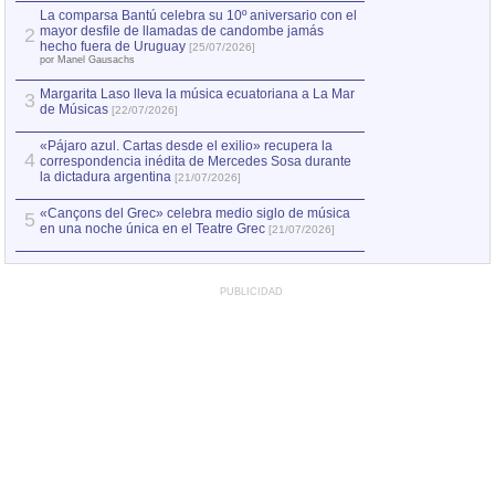
por Manel Gausachs
La comparsa Bantú celebra su 10º aniversario con el
mayor desfile de llamadas de candombe jamás
2
Capturan en Chile
2
hecho fuera de Uruguay
[25/07/2026]
el asesinato de Ví
por Manel Gausachs
Margarita Laso lleva la música ecuatoriana a La Mar
3
de Músicas
[22/07/2026]
«Pájaro azul. Cartas desde el exilio» recupera la
4
correspondencia inédita de Mercedes Sosa durante
la dictadura argentina
[21/07/2026]
«Cançons del Grec» celebra medio siglo de música
5
en una noche única en el Teatre Grec
[21/07/2026]
PUBLICIDAD