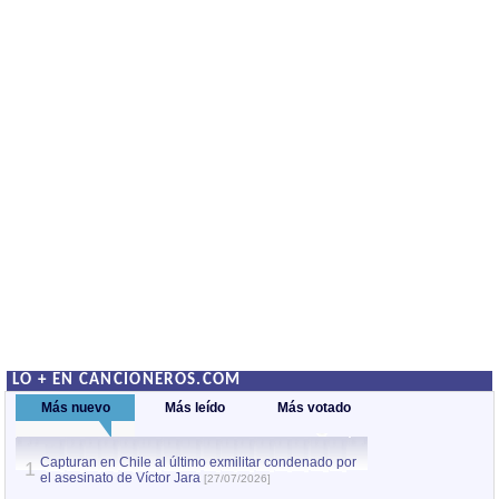
LO + EN CANCIONEROS.COM
Más nuevo
Más leído
Más votado
Capturan en Chile al último exmilitar condenado por
La comparsa Bantú
1
el asesinato de Víctor Jara
mayor desfile de
1
[27/07/2026]
hecho fuera de U