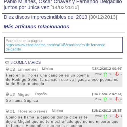
Pablo Milanés, Óscar Chávez y Fernando Delgadillo
juntos por única vez
[14/02/2016]
Diez discos imprescindibles del 2013
[30/12/2013]
Más artículos relacionados
Para citar esta página:
https://www.cancioneros.com/ca/1/B/cancionero-de-fernando-
delgadillo
3 COMENTARIOS
#3
Emmanuel
México
[18/12/2012 00:49]
Vota:
+
1
-
2
Pero en si, no es una canción es un poema
de Rodrigo Solis, la canción que va ligada a ese poema es
la de Bajo tu pisada
#2
Miguel
España
[16/11/2012 02:13]
Vota:
+
0
-
2
Se llama Súplica
#1
Florencio reyes
México
[15/11/2012 15:35]
Vota:
+
1
-
1
Como se llama la canción donde dice sí te
dijera Miguel que no te e extrañado que no me importo que
te fueras. Hace años que no la escucho