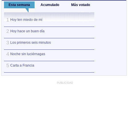
Esta semana
Acumulado
Más votado
1
1
Hoy ten miedo de mí
Hoy ten miedo de
2
2
Hoy hace un buen día
No me pidas ser 
3
3
Los primeros seis minutos
Entre pairos y de
4
4
Noche sin luciérnagas
Ay Amor
5
5
Carta a Francia
Puede que pued
PUBLICIDAD