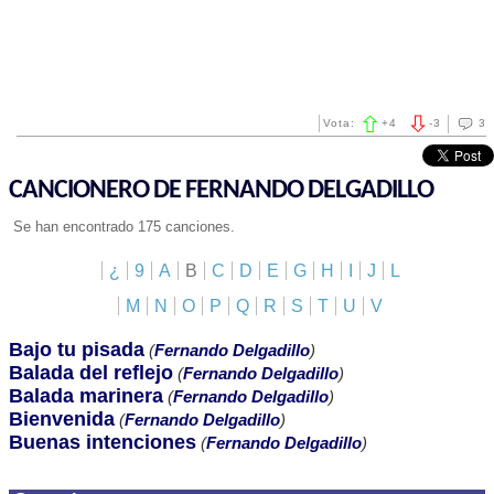
Vota:
+
4
-
3
3
CANCIONERO DE FERNANDO DELGADILLO
Se han encontrado 175 canciones.
¿
9
A
B
C
D
E
G
H
I
J
L
M
N
O
P
Q
R
S
T
U
V
Bajo tu pisada
(
Fernando Delgadillo
)
Balada del reflejo
(
Fernando Delgadillo
)
Balada marinera
(
Fernando Delgadillo
)
Bienvenida
(
Fernando Delgadillo
)
Buenas intenciones
(
Fernando Delgadillo
)