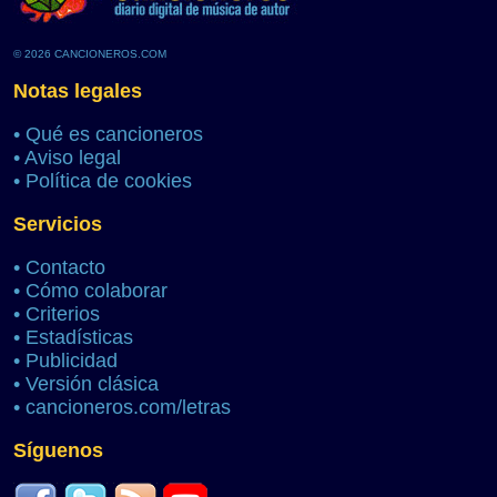
© 2026 CANCIONEROS.COM
Notas legales
•
Qué es cancioneros
•
Aviso legal
•
Política de cookies
Servicios
•
Contacto
•
Cómo colaborar
•
Criterios
•
Estadísticas
•
Publicidad
•
Versión clásica
•
cancioneros.com/letras
Síguenos