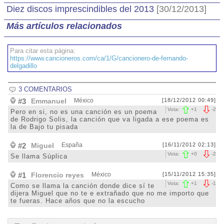
Diez discos imprescindibles del 2013
[30/12/2013]
Más artículos relacionados
Para citar esta página:
https://www.cancioneros.com/ca/1/G/cancionero-de-fernando-
delgadillo
3 COMENTARIOS
#3
Emmanuel
México
[18/12/2012 00:49]
Vota:
+
1
-
2
Pero en si, no es una canción es un poema
de Rodrigo Solis, la canción que va ligada a ese poema es
la de Bajo tu pisada
#2
Miguel
España
[16/11/2012 02:13]
Vota:
+
0
-
2
Se llama Súplica
#1
Florencio reyes
México
[15/11/2012 15:35]
Vota:
+
1
-
1
Como se llama la canción donde dice sí te
dijera Miguel que no te e extrañado que no me importo que
te fueras. Hace años que no la escucho