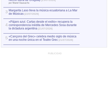
2
hecho fuera de Uruguay
[25/07/2026]
el asesinato de Ví
por Manel Gausachs
Margarita Laso lleva la música ecuatoriana a La Mar
3
de Músicas
[22/07/2026]
«Pájaro azul. Cartas desde el exilio» recupera la
4
correspondencia inédita de Mercedes Sosa durante
la dictadura argentina
[21/07/2026]
«Cançons del Grec» celebra medio siglo de música
5
en una noche única en el Teatre Grec
[21/07/2026]
PUBLICIDAD