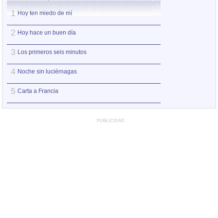
1
1
Hoy ten miedo de mí
Hoy ten miedo de
2
2
Hoy hace un buen día
No me pidas ser 
3
3
Los primeros seis minutos
Entre pairos y de
4
4
Noche sin luciérnagas
Ay Amor
5
5
Carta a Francia
Puede que pued
PUBLICIDAD