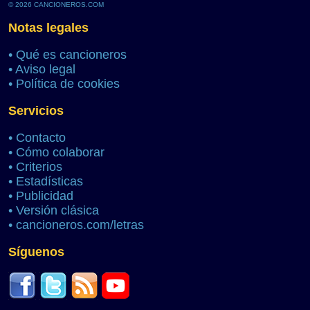
© 2026 CANCIONEROS.COM
Notas legales
•
Qué es cancioneros
•
Aviso legal
•
Política de cookies
Servicios
•
Contacto
•
Cómo colaborar
•
Criterios
•
Estadísticas
•
Publicidad
•
Versión clásica
•
cancioneros.com/letras
Síguenos