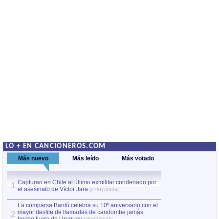
LO + EN CANCIONEROS.COM
Más nuevo
Más leído
Más votado
Capturan en Chile al último exmilitar condenado por
La comparsa Bantú
1
el asesinato de Víctor Jara
mayor desfile de
1
[27/07/2026]
hecho fuera de U
por Manel Gausachs
La comparsa Bantú celebra su 10º aniversario con el
mayor desfile de llamadas de candombe jamás
2
Capturan en Chile