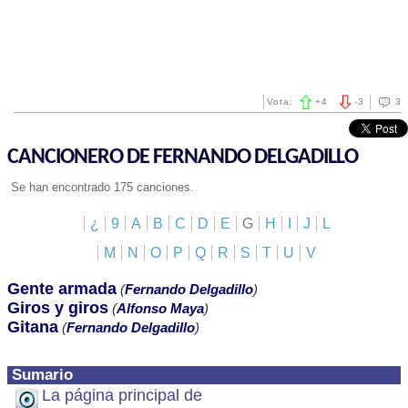
Vota:
+
4
-
3
3
CANCIONERO DE FERNANDO DELGADILLO
Se han encontrado 175 canciones.
¿
9
A
B
C
D
E
G
H
I
J
L
M
N
O
P
Q
R
S
T
U
V
Gente armada
(
Fernando Delgadillo
)
Giros y giros
(
Alfonso Maya
)
Gitana
(
Fernando Delgadillo
)
Sumario
La página principal de