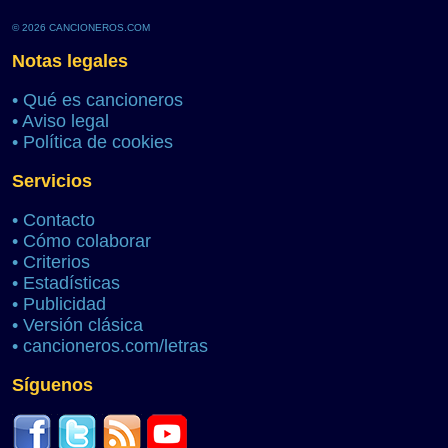
© 2026 CANCIONEROS.COM
Notas legales
•
Qué es cancioneros
•
Aviso legal
•
Política de cookies
Servicios
•
Contacto
•
Cómo colaborar
•
Criterios
•
Estadísticas
•
Publicidad
•
Versión clásica
•
cancioneros.com/letras
Síguenos