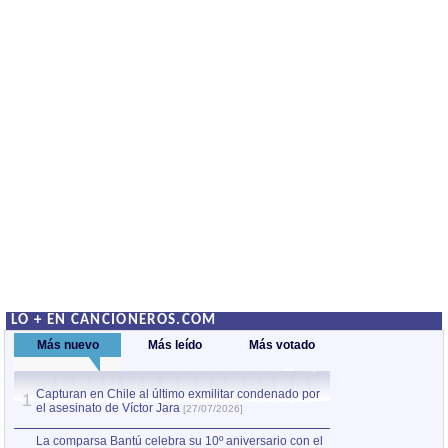
LO + EN CANCIONEROS.COM
Más nuevo
Más leído
Más votado
Capturan en Chile al último exmilitar condenado por
La comparsa Bantú
1
el asesinato de Víctor Jara
mayor desfile de
1
[27/07/2026]
hecho fuera de U
por Manel Gausachs
La comparsa Bantú celebra su 10º aniversario con el