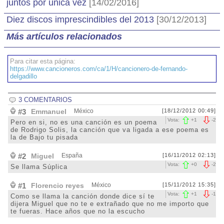
juntos por única vez
[14/02/2016]
Diez discos imprescindibles del 2013
[30/12/2013]
Más artículos relacionados
Para citar esta página:
https://www.cancioneros.com/ca/1/H/cancionero-de-fernando-
delgadillo
3 COMENTARIOS
#3
Emmanuel
México
[18/12/2012 00:49]
Vota:
+
1
-
2
Pero en si, no es una canción es un poema
de Rodrigo Solis, la canción que va ligada a ese poema es
la de Bajo tu pisada
#2
Miguel
España
[16/11/2012 02:13]
Vota:
+
0
-
2
Se llama Súplica
#1
Florencio reyes
México
[15/11/2012 15:35]
Vota:
+
1
-
1
Como se llama la canción donde dice sí te
dijera Miguel que no te e extrañado que no me importo que
te fueras. Hace años que no la escucho