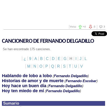
Vota:
+
4
-
3
3
CANCIONERO DE FERNANDO DELGADILLO
Se han encontrado 175 canciones.
¿
9
A
B
C
D
E
G
H
I
J
L
M
N
O
P
Q
R
S
T
U
V
Hablando de lobo a lobo
(
Fernando Delgadillo
)
Historias de amor y de muerte
(
Fernando Escobar
)
Hoy hace un buen día
(
Fernando Delgadillo
)
Hoy ten miedo de mí
(
Fernando Delgadillo
)
Sumario