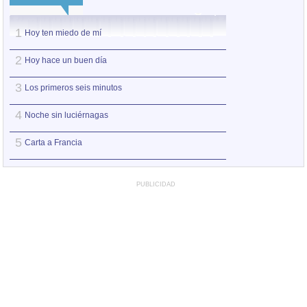
1
1
Hoy ten miedo de mí
Hoy ten miedo de
2
2
Hoy hace un buen día
No me pidas ser 
3
3
Los primeros seis minutos
Entre pairos y de
4
4
Noche sin luciérnagas
Ay Amor
5
5
Carta a Francia
Puede que pued
PUBLICIDAD