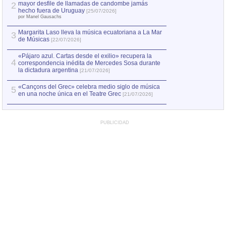
mayor desfile de llamadas de candombe jamás
2
Capturan en Chile
2
hecho fuera de Uruguay
[25/07/2026]
el asesinato de Ví
por Manel Gausachs
Margarita Laso lleva la música ecuatoriana a La Mar
3
de Músicas
[22/07/2026]
«Pájaro azul. Cartas desde el exilio» recupera la
4
correspondencia inédita de Mercedes Sosa durante
la dictadura argentina
[21/07/2026]
«Cançons del Grec» celebra medio siglo de música
5
en una noche única en el Teatre Grec
[21/07/2026]
PUBLICIDAD