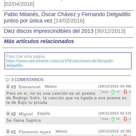
[02/04/2016]
Pablo Milanés, Óscar Chávez y Fernando Delgadillo
juntos por única vez
[14/02/2016]
Diez discos imprescindibles del 2013
[30/12/2013]
Más artículos relacionados
Para citar esta página:
https://www.cancioneros.com/ca/1/N/cancionero-de-fernando-
delgadillo
3 COMENTARIOS
#3
Emmanuel
México
[18/12/2012 00:49]
Vota:
+
1
-
2
Pero en si, no es una canción es un poema
de Rodrigo Solis, la canción que va ligada a ese poema es
la de Bajo tu pisada
#2
Miguel
España
[16/11/2012 02:13]
Vota:
+
0
-
2
Se llama Súplica
#1
Florencio reyes
México
[15/11/2012 15:35]