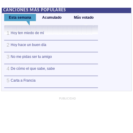
CANCIONES MÁS POPULARES
Esta semana
Acumulado
Más votado
1
1
Hoy ten miedo de mí
Hoy ten miedo de
2
2
Hoy hace un buen día
No me pidas ser 
3
3
No me pidas ser tu amigo
Entre pairos y de
4
4
De cómo el que sabe, sabe
Ay Amor
5
5
Carta a Francia
Puede que pued
PUBLICIDAD