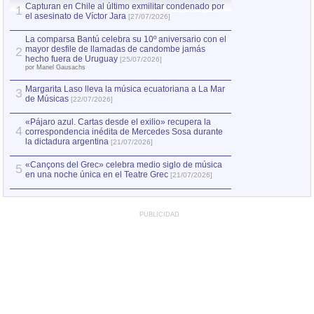
Capturan en Chile al último exmilitar condenado por
Capturan en Chile
1
1
el asesinato de Víctor Jara
el asesinato de Ví
[27/07/2026]
La comparsa Bantú celebra su 10º aniversario con el
mayor desfile de llamadas de candombe jamás
2
hecho fuera de Uruguay
[25/07/2026]
por Manel Gausachs
Margarita Laso lleva la música ecuatoriana a La Mar
3
de Músicas
[22/07/2026]
«Pájaro azul. Cartas desde el exilio» recupera la
4
correspondencia inédita de Mercedes Sosa durante
la dictadura argentina
[21/07/2026]
«Cançons del Grec» celebra medio siglo de música
5
en una noche única en el Teatre Grec
[21/07/2026]
PUBLICIDAD