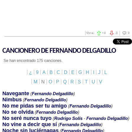
Vota:
+
4
-
3
3
CANCIONERO DE FERNANDO DELGADILLO
Se han encontrado 175 canciones.
¿
9
A
B
C
D
E
G
H
I
J
L
M
N
O
P
Q
R
S
T
U
V
Navegante
(
Fernando Delgadillo
)
Nimbus
(
Fernando Delgadillo
)
No me pidas ser tu amigo
(
Fernando Delgadillo
)
No se olvida
(
Fernando Delgadillo
)
No seré nunca tuyo
(
Rodrigo Solís
-
Fernando Delgadillo
)
No vine a decir que sí
(
Fernando Delgadillo
)
Noche sin luciérnagas
(
Fernando Delgadillo
)