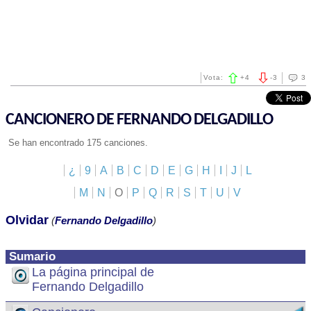
Vota:
+
4
-
3
3
CANCIONERO DE FERNANDO DELGADILLO
Se han encontrado 175 canciones.
¿
9
A
B
C
D
E
G
H
I
J
L
M
N
O
P
Q
R
S
T
U
V
Olvidar
(
Fernando Delgadillo
)
Sumario
La página principal de
Fernando Delgadillo