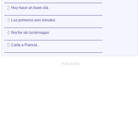
2
2
Hoy hace un buen día
No me pidas ser 
3
3
Los primeros seis minutos
Entre pairos y de
4
4
Noche sin luciérnagas
Ay Amor
5
5
Carta a Francia
Puede que pued
PUBLICIDAD