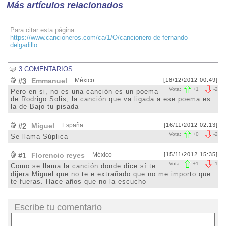
Más artículos relacionados
Para citar esta página:
https://www.cancioneros.com/ca/1/O/cancionero-de-fernando-
delgadillo
3 COMENTARIOS
#3
Emmanuel
México
[18/12/2012 00:49]
Vota:
+
1
-
2
Pero en si, no es una canción es un poema
de Rodrigo Solis, la canción que va ligada a ese poema es
la de Bajo tu pisada
#2
Miguel
España
[16/11/2012 02:13]
Vota:
+
0
-
2
Se llama Súplica
#1
Florencio reyes
México
[15/11/2012 15:35]
Vota:
+
1
-
1
Como se llama la canción donde dice sí te
dijera Miguel que no te e extrañado que no me importo que
te fueras. Hace años que no la escucho
Escribe tu comentario