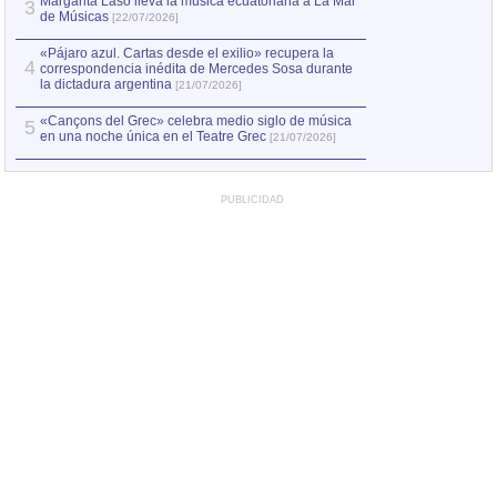
Margarita Laso lleva la música ecuatoriana a La Mar
3
de Músicas
[22/07/2026]
«Pájaro azul. Cartas desde el exilio» recupera la
4
correspondencia inédita de Mercedes Sosa durante
la dictadura argentina
[21/07/2026]
«Cançons del Grec» celebra medio siglo de música
5
en una noche única en el Teatre Grec
[21/07/2026]
PUBLICIDAD