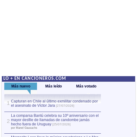
LO + EN CANCIONEROS.COM
Más nuevo
Más leído
Más votado
Capturan en Chile al último exmilitar condenado por
La comparsa Bantú
1
el asesinato de Víctor Jara
mayor desfile de
1
[27/07/2026]
hecho fuera de U
por Manel Gausachs
La comparsa Bantú celebra su 10º aniversario con el
mayor desfile de llamadas de candombe jamás
2
Capturan en Chile
2
hecho fuera de Uruguay
[25/07/2026]
el asesinato de Ví
por Manel Gausachs