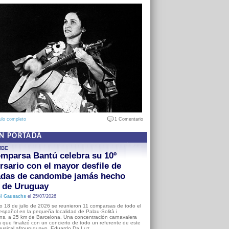
ulo completo
1 Comentario
EN PORTADA
MBE
mparsa Bantú celebra su 10º
rsario con el mayor desfile de
adas de candombe jamás hecho
a de Uruguay
l Gausachs
el 25/07/2026
o 18 de julio de 2026 se reunieron 11 comparsas de todo el
o español en la pequeña localidad de Palau-Solità i
s, a 25 km de Barcelona. Una concentración carnavalera
 que finalizó con un concierto de todo un referente de este
usical afrouruguayo, Eduardo Da Luz.