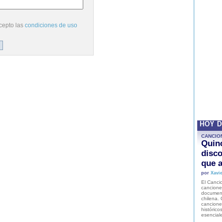
cepto las
condiciones de uso
HOY 
CANCIO
Quinc
disco
que a
por
Xavie
El Cancio
cancione
document
chilena. 
canciones
histórico
esencial