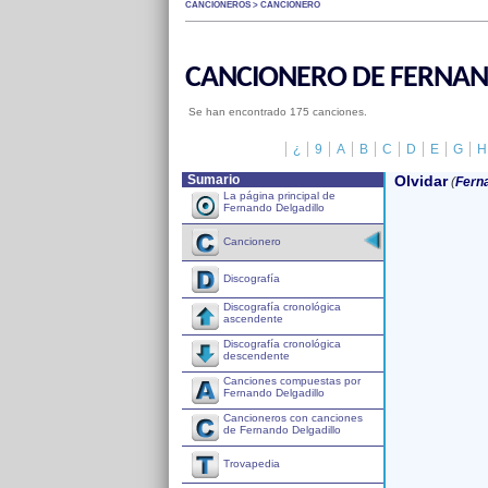
CANCIONEROS > CANCIONERO
CANCIONERO DE FERNAN
Se han encontrado 175 canciones.
¿
9
A
B
C
D
E
G
H
Sumario
Olvidar
(
Ferna
La página principal de
Fernando Delgadillo
Cancionero
Discografía
Discografía cronológica
ascendente
Discografía cronológica
descendente
Canciones compuestas por
Fernando Delgadillo
Cancioneros con canciones
de Fernando Delgadillo
Trovapedia