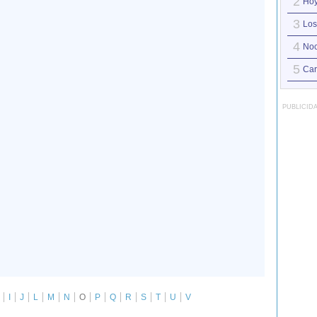
2
Hoy
3
Los
4
Noc
5
Car
PUBLICID
I
J
L
M
N
O
P
Q
R
S
T
U
V