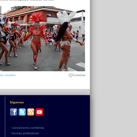
ulo completo
Comentar
Síguenos
•
cancioneros.com/letras
•
Acceso profesional