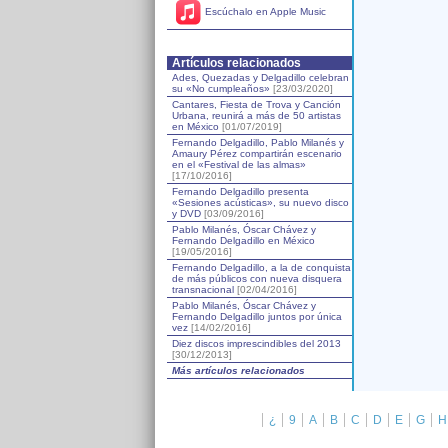
Escúchalo en Apple Music
Artículos relacionados
Ades, Quezadas y Delgadillo celebran
su «No cumpleaños»
[23/03/2020]
Cantares, Fiesta de Trova y Canción
Urbana, reunirá a más de 50 artistas
en México
[01/07/2019]
Fernando Delgadillo, Pablo Milanés y
Amaury Pérez compartirán escenario
en el «Festival de las almas»
[17/10/2016]
Fernando Delgadillo presenta
«Sesiones acústicas», su nuevo disco
y DVD
[03/09/2016]
Pablo Milanés, Óscar Chávez y
Fernando Delgadillo en México
[19/05/2016]
Fernando Delgadillo, a la de conquista
de más públicos con nueva disquera
transnacional
[02/04/2016]
Pablo Milanés, Óscar Chávez y
Fernando Delgadillo juntos por única
vez
[14/02/2016]
Diez discos imprescindibles del 2013
[30/12/2013]
Más artículos relacionados
¿
9
A
B
C
D
E
G
H