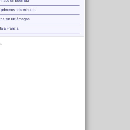
2
 hace un buen día
No me pidas ser tu amigo
3
 primeros seis minutos
Entre pairos y derivas
4
he sin luciérnagas
Ay Amor
5
ta a Francia
Puede que pueda
AD