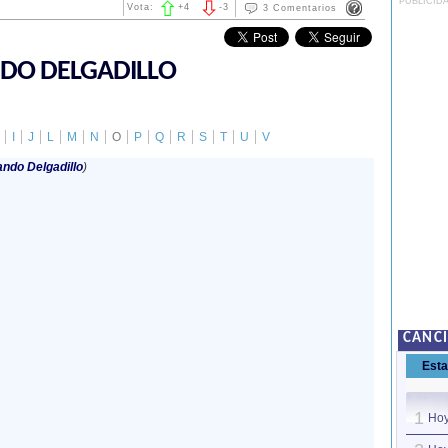
PUBLICID
Vota:
+
4
-
3
3 Comentarios
DO DELGADILLO
I
J
L
M
N
O
P
Q
R
S
T
U
V
ndo Delgadillo
)
CANC
Est
1
Hoy