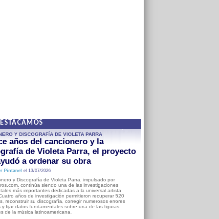
DESTACAMOS
NERO Y DISCOGRAFÍA DE VIOLETA PARRA
e años del cancionero y la
grafía de Violeta Parra, el proyecto
yudó a ordenar su obra
r Pintanel
el 13/07/2026
nero y Discografía de Violeta Parra, impulsado por
ros.com, continúa siendo una de las investigaciones
ales más importantes dedicadas a la universal artista
Cuatro años de investigación permitieron recuperar 520
, reconstruir su discografía, corregir numerosos errores
s y fijar datos fundamentales sobre una de las figuras
es de la música latinoamericana.