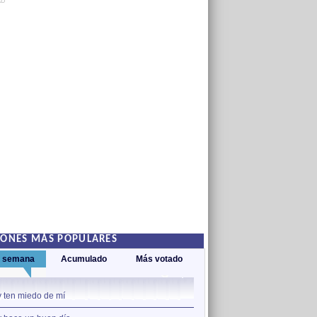
AD
IONES MÁS POPULARES
a semana
Acumulado
Más votado
1
 ten miedo de mí
Hoy ten miedo de mí