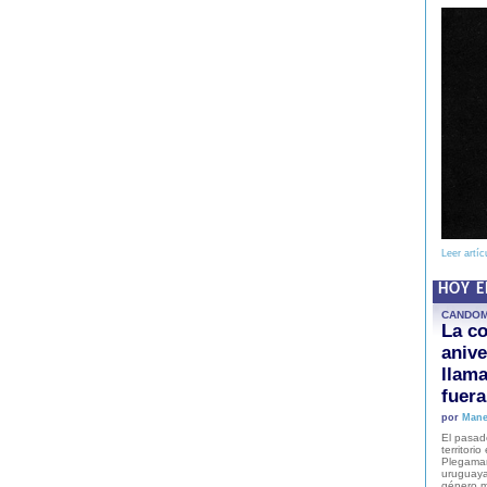
Leer artíc
HOY 
CANDO
La co
anive
llam
fuer
por
Mane
El pasad
territori
Plegaman
uruguaya
género m