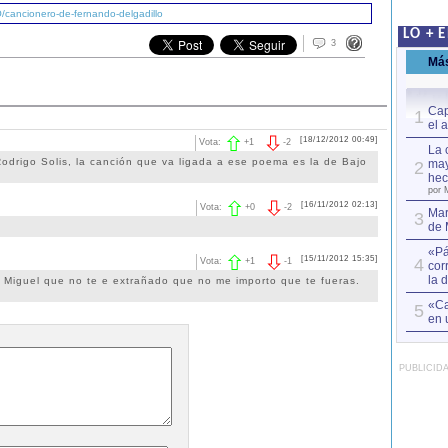
/cancionero-de-fernando-delgadillo
LO + 
3
Má
Cap
1
el 
[18/12/2012 00:49]
Vota:
+
1
-
2
La 
odrigo Solis, la canción que va ligada a ese poema es la de Bajo
may
2
hec
por 
[16/11/2012 02:13]
Vota:
+
0
-
2
Mar
3
de 
«Pá
[15/11/2012 15:35]
4
Vota:
+
1
-
1
cor
la 
a Miguel que no te e extrañado que no me importo que te fueras.
«Ca
5
en 
PUBLICID