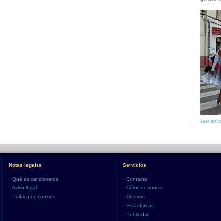
Leer artíc
Notas legales
Servicios
•
Qué es cancioneros
•
Contacto
•
Aviso legal
•
Cómo colaborar
•
Política de cookies
•
Criterios
•
Estadísticas
•
Publicidad