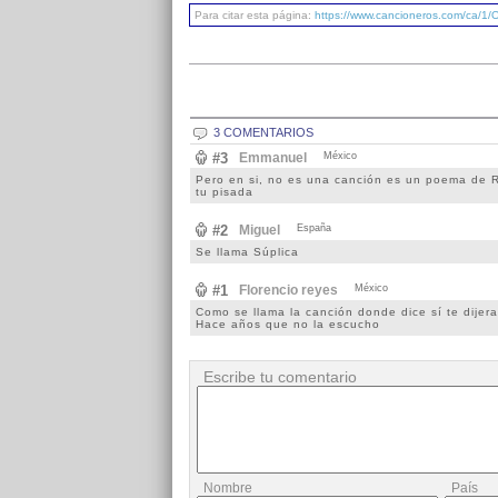
Para citar esta página:
https://www.cancioneros.com/ca/1/O
3 COMENTARIOS
#3
Emmanuel
México
Pero en si, no es una canción es un poema de R
tu pisada
#2
Miguel
España
Se llama Súplica
#1
Florencio reyes
México
Como se llama la canción donde dice sí te dijer
Hace años que no la escucho
Escribe tu comentario
Nombre
País