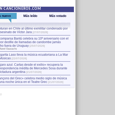
EN CANCIONEROS.COM
s nuevo
Más leído
Más votado
turan en Chile al último exmilitar condenado por
La comparsa Bantú celebra s
asesinato de Víctor Jara
mayor desfile de llamadas
1
[27/07/2026]
hecho fuera de Uruguay
[25
comparsa Bantú celebra su 10º aniversario con el
por Manel Gausachs
or desfile de llamadas de candombe jamás
Capturan en Chile al último
2
ho fuera de Uruguay
[25/07/2026]
el asesinato de Víctor Jara
[
Manel Gausachs
garita Laso lleva la música ecuatoriana a La Mar
Músicas
[22/07/2026]
jaro azul. Cartas desde el exilio» recupera la
respondencia inédita de Mercedes Sosa durante
dictadura argentina
[21/07/2026]
nçons del Grec» celebra medio siglo de música
una noche única en el Teatre Grec
[21/07/2026]
AD