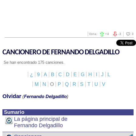
Vota:
+
4
-
3
3
CANCIONERO DE FERNANDO DELGADILLO
Se han encontrado 175 canciones.
¿
9
A
B
C
D
E
G
H
I
J
L
M
N
O
P
Q
R
S
T
U
V
Olvidar
(
Fernando Delgadillo
)
Sumario
La página principal de
Fernando Delgadillo