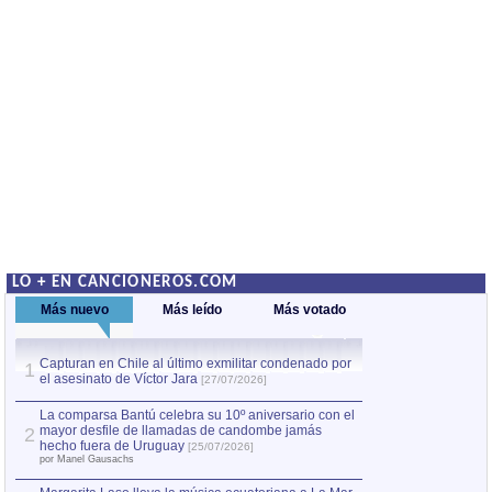
LO + EN CANCIONEROS.COM
Más nuevo
Más leído
Más votado
Capturan en Chile al último exmilitar condenado por
La comparsa Bantú
1
el asesinato de Víctor Jara
mayor desfile de
1
[27/07/2026]
hecho fuera de U
por Manel Gausachs
La comparsa Bantú celebra su 10º aniversario con el
mayor desfile de llamadas de candombe jamás
2
Capturan en Chile
2
hecho fuera de Uruguay
[25/07/2026]
el asesinato de Ví
por Manel Gausachs