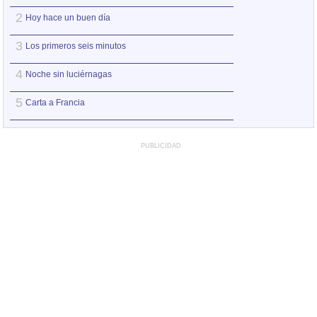
2
2
Hoy hace un buen día
No me pidas ser 
3
3
Los primeros seis minutos
Entre pairos y de
4
4
Noche sin luciérnagas
Ay Amor
5
5
Carta a Francia
Puede que pued
PUBLICIDAD