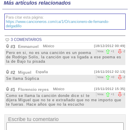
Más artículos relacionados
Para citar esta página:
https://www.cancioneros.com/ca/1/O/cancionero-de-fernando-
delgadillo
3 COMENTARIOS
#3
Emmanuel
México
[18/12/2012 00:49]
Vota:
+
1
-
2
Pero en si, no es una canción es un poema
de Rodrigo Solis, la canción que va ligada a ese poema es
la de Bajo tu pisada
#2
Miguel
España
[16/11/2012 02:13]
Vota:
+
0
-
2
Se llama Súplica
#1
Florencio reyes
México
[15/11/2012 15:35]
Vota:
+
1
-
1
Como se llama la canción donde dice sí te
dijera Miguel que no te e extrañado que no me importo que
te fueras. Hace años que no la escucho
Escribe tu comentario