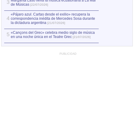
Margarita Laso lleva la música ecuatoriana a La Mar
3
de Músicas
[22/07/2026]
«Pájaro azul. Cartas desde el exilio» recupera la
4
correspondencia inédita de Mercedes Sosa durante
la dictadura argentina
[21/07/2026]
«Cançons del Grec» celebra medio siglo de música
5
en una noche única en el Teatre Grec
[21/07/2026]
PUBLICIDAD