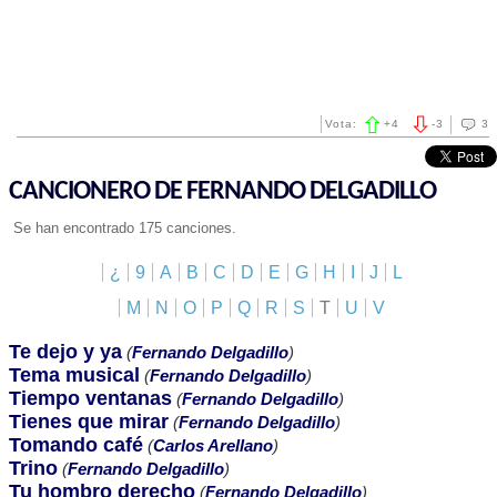
Vota:
+
4
-
3
3
CANCIONERO DE FERNANDO DELGADILLO
Se han encontrado 175 canciones.
¿
9
A
B
C
D
E
G
H
I
J
L
M
N
O
P
Q
R
S
T
U
V
Te dejo y ya
(
Fernando Delgadillo
)
Tema musical
(
Fernando Delgadillo
)
Tiempo ventanas
(
Fernando Delgadillo
)
Tienes que mirar
(
Fernando Delgadillo
)
Tomando café
(
Carlos Arellano
)
Trino
(
Fernando Delgadillo
)
Tu hombro derecho
(
Fernando Delgadillo
)