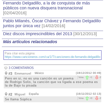
Fernando Delgadillo, a la de conquista de más
públicos con nueva disquera transnacional
[02/04/2016]
Pablo Milanés, Óscar Chávez y Fernando Delgadillo
juntos por única vez
[14/02/2016]
Diez discos imprescindibles del 2013
[30/12/2013]
Más artículos relacionados
Para citar esta página:
https://www.cancioneros.com/ca/1/T/cancionero-de-fernando-delgadillo
3 COMENTARIOS
#3
Emmanuel
México
[18/12/2012 00:49]
Vota:
+
1
-
2
Pero en si, no es una canción es un poema
de Rodrigo Solis, la canción que va ligada a ese poema es
la de Bajo tu pisada
#2
Miguel
España
[16/11/2012 02:13]
Vota:
+
0
-
2
Se llama Súplica