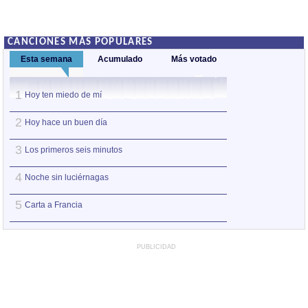
CANCIONES MÁS POPULARES
Esta semana
Acumulado
Más votado
1
1
Hoy ten miedo de mí
Hoy ten miedo de
2
2
Hoy hace un buen día
No me pidas ser 
3
3
Los primeros seis minutos
Entre pairos y de
4
4
Noche sin luciérnagas
Ay Amor
5
5
Carta a Francia
Puede que pued
PUBLICIDAD