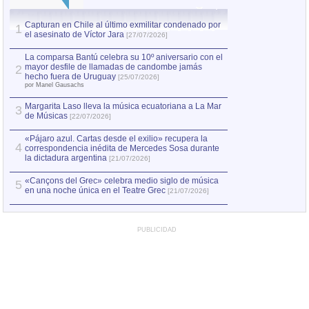
Capturan en Chile al último exmilitar condenado por
La comparsa Bantú
1
el asesinato de Víctor Jara
mayor desfile de
1
[27/07/2026]
hecho fuera de U
por Manel Gausachs
La comparsa Bantú celebra su 10º aniversario con el
mayor desfile de llamadas de candombe jamás
2
Capturan en Chile
2
hecho fuera de Uruguay
[25/07/2026]
el asesinato de Ví
por Manel Gausachs
Margarita Laso lleva la música ecuatoriana a La Mar
3
de Músicas
[22/07/2026]
«Pájaro azul. Cartas desde el exilio» recupera la
4
correspondencia inédita de Mercedes Sosa durante
la dictadura argentina
[21/07/2026]
«Cançons del Grec» celebra medio siglo de música
5
en una noche única en el Teatre Grec
[21/07/2026]
PUBLICIDAD