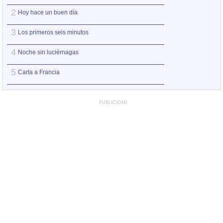
2
2
Hoy hace un buen día
No me pidas ser 
3
3
Los primeros seis minutos
Entre pairos y de
4
4
Noche sin luciérnagas
Ay Amor
5
5
Carta a Francia
Puede que pued
PUBLICIDAD