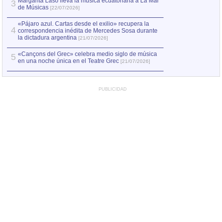
Margarita Laso lleva la música ecuatoriana a La Mar
3
de Músicas
[22/07/2026]
«Pájaro azul. Cartas desde el exilio» recupera la
4
correspondencia inédita de Mercedes Sosa durante
la dictadura argentina
[21/07/2026]
«Cançons del Grec» celebra medio siglo de música
5
en una noche única en el Teatre Grec
[21/07/2026]
PUBLICIDAD