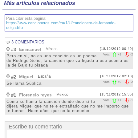
Más artículos relacionados
Para citar esta página:
https://www.cancioneros.com/ca/1/U/cancionero-de-fernando-
delgadillo
3 COMENTARIOS
#3
Emmanuel
México
[18/12/2012 00:49]
Vota:
+
1
-
2
Pero en si, no es una canción es un poema
de Rodrigo Solis, la canción que va ligada a ese poema es
la de Bajo tu pisada
#2
Miguel
España
[16/11/2012 02:13]
Vota:
+
0
-
2
Se llama Súplica
#1
Florencio reyes
México
[15/11/2012 15:35]
Vota:
+
1
-
1
Como se llama la canción donde dice sí te
dijera Miguel que no te e extrañado que no me importo que
te fueras. Hace años que no la escucho
Escribe tu comentario