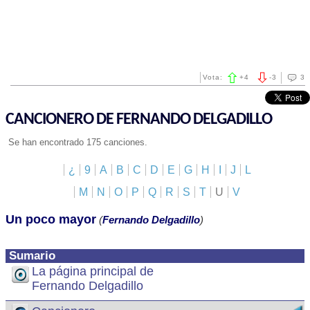
Vota:
+
4
-
3
3
CANCIONERO DE FERNANDO DELGADILLO
Se han encontrado 175 canciones.
¿
9
A
B
C
D
E
G
H
I
J
L
M
N
O
P
Q
R
S
T
U
V
Un poco mayor
(
Fernando Delgadillo
)
Sumario
La página principal de
Fernando Delgadillo