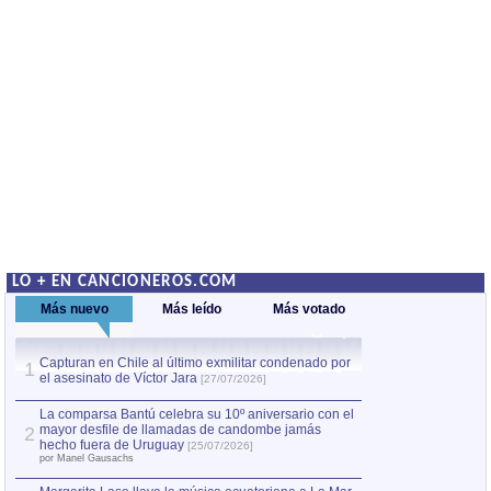
LO + EN CANCIONEROS.COM
Más nuevo
Más leído
Más votado
Capturan en Chile al último exmilitar condenado por
La comparsa Bantú
1
el asesinato de Víctor Jara
mayor desfile de
1
[27/07/2026]
hecho fuera de U
por Manel Gausachs
La comparsa Bantú celebra su 10º aniversario con el
mayor desfile de llamadas de candombe jamás
2
Capturan en Chile
2
hecho fuera de Uruguay
[25/07/2026]
el asesinato de Ví
por Manel Gausachs